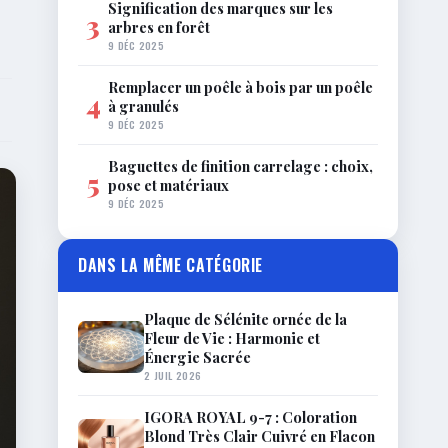
Signification des marques sur les
3
arbres en forêt
9 DÉC 2025
Remplacer un poêle à bois par un poêle
4
à granulés
9 DÉC 2025
Baguettes de finition carrelage : choix,
5
pose et matériaux
9 DÉC 2025
DANS LA MÊME CATÉGORIE
Plaque de Sélénite ornée de la
Fleur de Vie : Harmonie et
Énergie Sacrée
2 JUIL 2026
IGORA ROYAL 9-7 : Coloration
Blond Très Clair Cuivré en Flacon