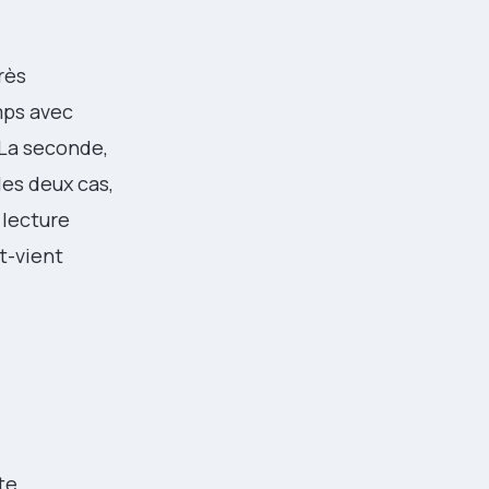
rès
mps avec
 La seconde,
les deux cas,
 lecture
et-vient
te.