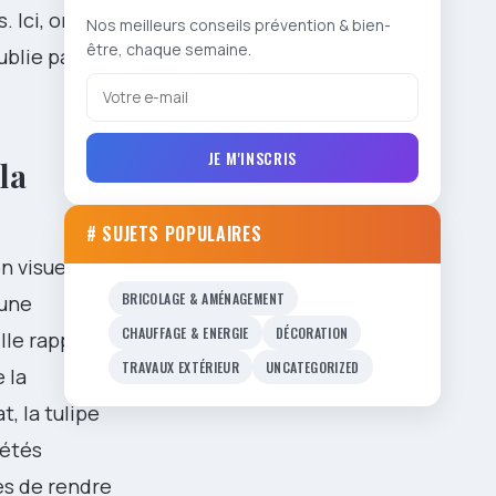
. Ici, on
Nos meilleurs conseils prévention & bien-
être, chaque semaine.
blie parfois
JE M'INSCRIS
la
# SUJETS POPULAIRES
n visuelle.
BRICOLAGE & AMÉNAGEMENT
 une
CHAUFFAGE & ENERGIE
DÉCORATION
lle rappelle
TRAVAUX EXTÉRIEUR
UNCATEGORIZED
 la
, la tulipe
iétés
es de rendre