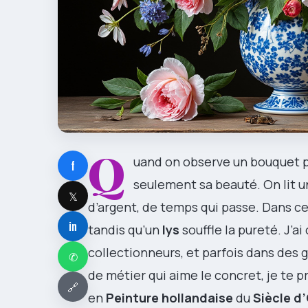
Q
uand on observe un bouquet pe
f
seulement sa beauté. On lit 
𝕏
d’argent, de temps qui passe. Dans ce
in
tandis qu’un
lys
souffle la pureté. J’a
collectionneurs, et parfois dans des g
✆
de métier qui aime le concret, je te 
🔗
en
Peinture hollandaise
du
Siècle d