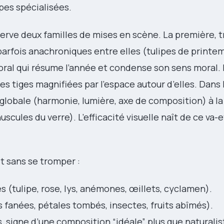
pes spécialisées.
bserve deux familles de mises en scène. La première, t
, parfois anachroniques entre elles (tulipes de printe
floral qui résume l’année et condense son sens moral.
s tiges magnifiées par l’espace autour d’elles. Dans 
e globale (harmonie, lumière, axe de composition) à la
scules du verre). L’efficacité visuelle naît de ce va-
t sans se tromper :
 (tulipe, rose, lys, anémones, œillets, cyclamen).
s fanées, pétales tombés, insectes, fruits abîmés).
 signe d’une composition “idéale” plus que naturalis