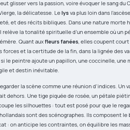
peut glisser vers la passion, voire évoquer le sang du C
 Vierge, la délicatesse. Le
lys
va plus loin dans l’ascèse
eté, et des récits bibliques. Dans une nature morte h
 Il relève la tonalité spirituelle d’un ensemble où un 
phémère. Quant aux
fleurs fanées
, elles coupent court
s forces et la certitude de la fin, dans la lignée des v
 si le peintre ajoute un papillon, une coccinelle, une 
gile et destin inévitable.
e regarder la scène comme une réunion d’indices. Un va
fait dehors. Une tige piquée de rosée, un pétale piéti
coupe les silhouettes : tout est posé pour que le reg
s hollandais sont des scénographes. Ils composent le
 : on anticipe les contraintes, on équilibre les mas