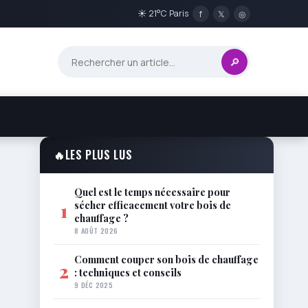
☀ 21°C Paris
f
𝕏
◎
🔎
🔥
LES PLUS LUS
Quel est le temps nécessaire pour
sécher efficacement votre bois de
1
chauffage ?
8 AOÛT 2026
Comment couper son bois de chauffage
2
: techniques et conseils
9 DÉC 2025