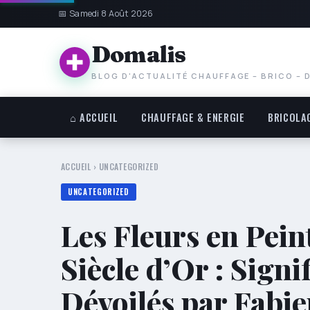
📅 Samedi 8 Août 2026
Domalis
BLOG D'ACTUALITÉ CHAUFFAGE – BRICO – 
⌂ ACCUEIL
CHAUFFAGE & ENERGIE
BRICOLA
ACCUEIL
›
UNCATEGORIZED
UNCATEGORIZED
Les Fleurs en Pein
Siècle d’Or : Signi
Dévoilés par Fabi