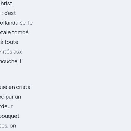
hrist.
 : c’est
ollandaise, le
pétale tombé
 à toute
anités aux
mouche, il
se en cristal
né par un
ardeur
 bouquet
ses, on