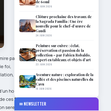
de 60ml
28 JUIN 2026
Clôture prochaine des travaux de
la Sagrada Familia : Une ère
nouvelle pour le chef-d’œuvre de
Gaudí
24 JUIN 2026
Peinture sur cuivre : éclat,
préservation et passion de la
collection – par Fabien Robaldo,
mire pas
expert en tableaux et objets d’art
23 JUIN 2026
e foi,
lation,
Aventure nature : exploration de la
vallée et des piscines naturelles du
Cavu
19 JUIN 2026
l d’un homme
de ces
Fleurs
✉ NEWSLETTER
ion sereine,