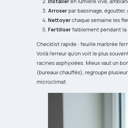
Installer
en lumière vive, ambianc
Arroser
par bassinage, égoutter, 
Nettoyer
chaque semaine les fleu
Fertiliser
faiblement pendant la 
Checklist rapide : feuille marbrée fe
Voilà l’erreur qu’on voit le plus souven
racines asphyxiées. Mieux vaut un bon
(bureaux chauffés), regroupe plusieurs
microclimat.