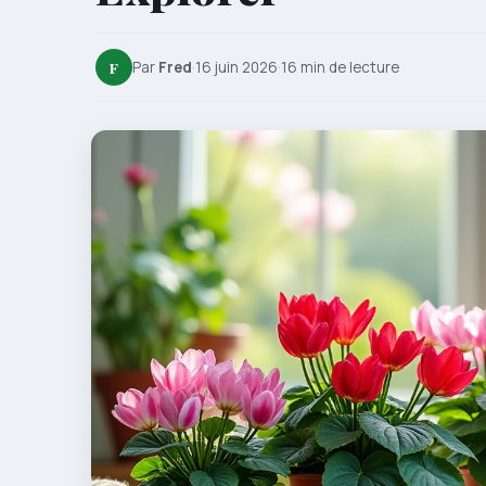
F
Par
Fred
·
16 juin 2026
·
16 min de lecture