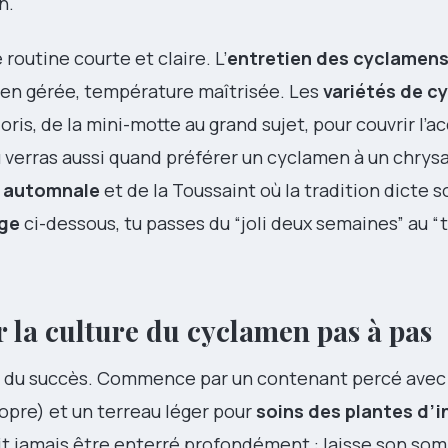
n.
 routine courte et claire. L’
entretien des cyclamen
 bien gérée, température maîtrisée. Les
variétés de c
oris, de la mini-motte au grand sujet, pour couvrir l’ac
u verras aussi quand préférer un cyclamen à un chry
n automnale
et de la Toussaint où la tradition dicte s
age
ci-dessous, tu passes du “joli deux semaines” au 
r la culture du cyclamen pas à pas
0 % du succès. Commence par un contenant percé ave
propre) et un terreau léger pour
soins des plantes d’i
oit jamais être enterré profondément : laisse son so