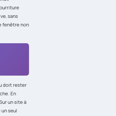
pourriture
ive, sans
de fenêtre non
u doit rester
îche. En
 Sur un site à
 un seul