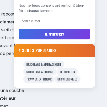
Nos meilleurs conseils prévention & bien-
être, chaque semaine.
s
repose sur
yclamen
cueil client
JE M'INSCRIS
santhème en
ouvent le
# SUJETS POPULAIRES
“top pendant
BRICOLAGE & AMÉNAGEMENT
CHAUFFAGE & ENERGIE
DÉCORATION
TRAVAUX EXTÉRIEUR
UNCATEGORIZED
c une couche
ntérieur
mmet