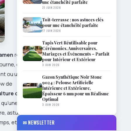
une étanchéité parfaite
21 JUIN 2026
Toit-terrasse : nos astuces clés
pour une étanchéité parfaite
17 JUIN 2026
Tapis Vert Réutilisable pour
Cérémonies, Anniversaires,
Mariages et Événements – Parfait
lamen
reste
pour Intérieur et Extérieur
ourne, et son
3 JUIN 2026
ent ou un
Gazon Synthétique Noir Stone
9024 : Pelouse Artificielle
low de
Intérieure et Extérieure,
ulture du
Épaisseur 6 mm pour un Réalisme
Optimal
u qu’une
3 JUIN 2026
e, astuces
emps, et un
✉ NEWSLETTER