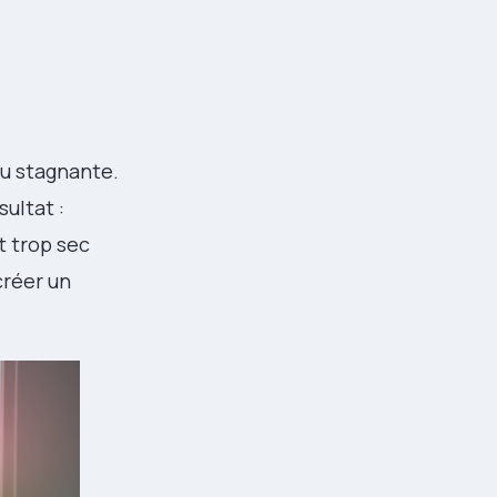
au stagnante.
sultat :
t trop sec
créer un