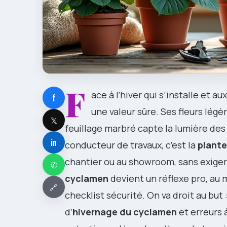
F
ace à l’hiver qui s’installe et a
f
une valeur sûre. Ses fleurs lég
𝕏
feuillage marbré capte la lumière des
in
conducteur de travaux, c’est la
plante
chantier ou au showroom, sans exiger
✆
cyclamen
devient un réflexe pro, au 
🔗
checklist sécurité. On va droit au but 
d’
hivernage du cyclamen
et erreurs 