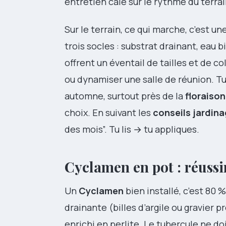
entretien calé sur le rythme du terrai
Sur le terrain, ce qui marche, c’est une
trois socles : substrat drainant, eau
offrent un éventail de tailles et de col
ou dynamiser une salle de réunion. T
automne, surtout près de la
floraiso
choix. En suivant les
conseils jardin
des mois”. Tu lis → tu appliques.
Cyclamen en pot : réussi
Un
Cyclamen
bien installé, c’est 8
drainante (billes d’argile ou gravier 
enrichi en perlite. Le tubercule ne d