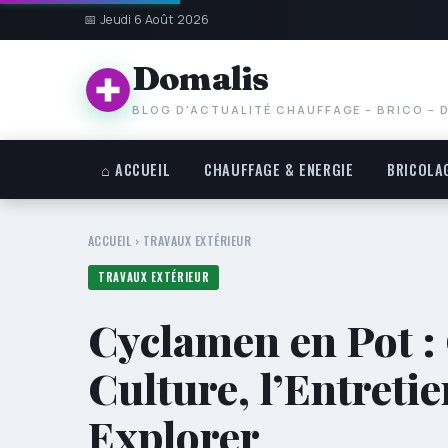
📅 Jeudi 6 Août 2026
Domalis
BLOG D'ACTUALITÉ CHAUFFAGE – BRICO – 
⌂ ACCUEIL
CHAUFFAGE & ENERGIE
BRICOLA
ACCUEIL
›
TRAVAUX EXTÉRIEUR
TRAVAUX EXTÉRIEUR
Cyclamen en Pot :
Culture, l’Entretie
Explorer