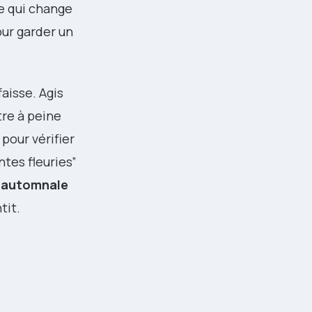
e qui change
our garder un
aisse. Agis
tre à peine
pour vérifier
ntes fleuries”
n automnale
tit.