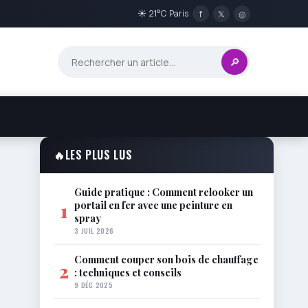
☀ 21°C Paris
f
𝕏
◎
🔎
🔥
LES PLUS LUS
Guide pratique : Comment relooker un
portail en fer avec une peinture en
1
spray
3 JUIL 2026
Comment couper son bois de chauffage
2
: techniques et conseils
9 DÉC 2025