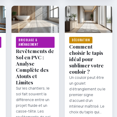
BRICOLAGE &
DÉCORATION
AMÉNAGEMENT
Comment
Revêtements de
choisir le tapis
Sol en PVC :
idéal pour
Analyse
sublimer votre
Complète des
couloir ?
Atouts et
Un couloir peut être
Limites
un goulet
Sur les chantiers, le
d’étranglement ou le
sol fait souvent la
premier signe
différence entre un
d’accueil d’un
projet fluide et un
intérieur maîtrisé. Le
casse-tête. Les
choix du tapis qui…
revêtements de sol…