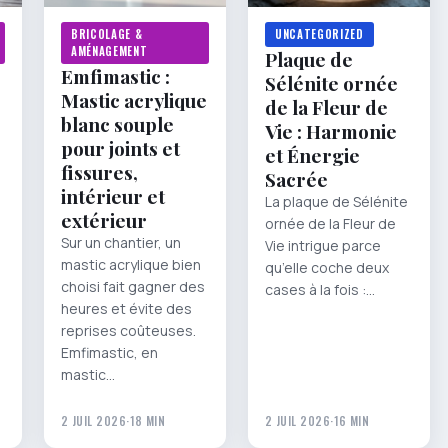
BRICOLAGE &
UNCATEGORIZED
AMÉNAGEMENT
Plaque de
Emfimastic :
Sélénite ornée
Mastic acrylique
de la Fleur de
blanc souple
Vie : Harmonie
pour joints et
et Énergie
fissures,
Sacrée
intérieur et
La plaque de Sélénite
extérieur
ornée de la Fleur de
Sur un chantier, un
Vie intrigue parce
mastic acrylique bien
qu’elle coche deux
choisi fait gagner des
cases à la fois :…
heures et évite des
reprises coûteuses.
Emfimastic, en
mastic…
2 JUIL 2026
·
18 MIN
2 JUIL 2026
·
16 MIN