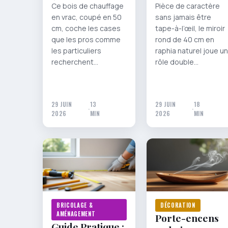
Ce bois de chauffage
Pièce de caractère
en vrac, coupé en 50
sans jamais être
cm, coche les cases
tape-à-l’œil, le miroir
que les pros comme
rond de 40 cm en
les particuliers
raphia naturel joue un
recherchent…
rôle double…
29 JUIN
13
29 JUIN
18
·
·
2026
MIN
2026
MIN
BRICOLAGE &
DÉCORATION
AMÉNAGEMENT
Porte-encens
Guide Pratique :