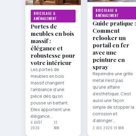
BRICOLAGE &
BRICOLAGE &
AMÉNAGEMENT
AMÉNAGEMENT
Guide pratique :
Portes de
Comment
meubles en bois
relooker un
massif :
portail en fer
élégance et
avec une
robustesse pour
peinture en
votre intérieur
spray
Les portes de
Repeindre une grille
meubles en bois
métal n’est pas
massif changent
qu’une affaire
l’ambiance d’une
d’esthétique. C’est
pièce dès qu’on
aussi une façon
pousse un battant.
simple de stopper la
Elles apportent une
corrosion et
élégance…
d’allonger…
6 AOÛT
12
·
2026
MIN
3 JUIL 2026
·
19 MIN