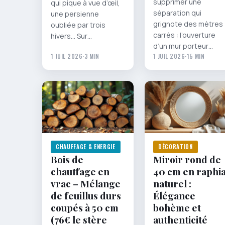
supprimer une
qui pique à vue d’œil,
séparation qui
une persienne
grignote des mètres
oubliée par trois
carrés : l’ouverture
hivers… Sur…
d’un mur porteur…
1 JUIL 2026
·
3 MIN
1 JUIL 2026
·
15 MIN
CHAUFFAGE & ENERGIE
DÉCORATION
Bois de
Miroir rond de
chauffage en
40 cm en raphi
vrac – Mélange
naturel :
de feuillus durs
Élégance
coupés à 50 cm
bohème et
(76€ le stère
authenticité