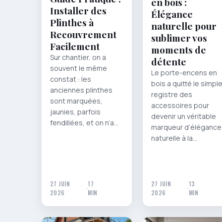
en bois :
Installer des
Élégance
Plinthes à
naturelle pour
Recouvrement
sublimer vos
Facilement
moments de
Sur chantier, on a
détente
souvent le même
Le porte-encens en
constat : les
bois a quitté le simpl
anciennes plinthes
registre des
sont marquées,
accessoires pour
jaunies, parfois
devenir un véritable
fendillées, et on n’a…
marqueur d’élégance
naturelle à la…
27 JUIN
17
27 JUIN
13
·
·
2026
MIN
2026
MIN