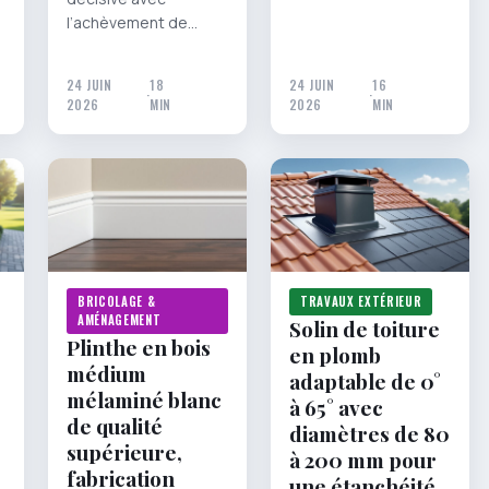
l’achèvement de…
24 JUIN
18
24 JUIN
16
·
·
2026
MIN
2026
MIN
BRICOLAGE &
TRAVAUX EXTÉRIEUR
AMÉNAGEMENT
Solin de toiture
Plinthe en bois
en plomb
médium
adaptable de 0°
mélaminé blanc
à 65° avec
de qualité
diamètres de 80
supérieure,
à 200 mm pour
fabrication
une étanchéité