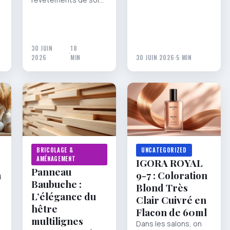
30 JUIN
18
·
2026
MIN
30 JUIN 2026
·
5 MIN
BRICOLAGE &
UNCATEGORIZED
AMÉNAGEMENT
IGORA ROYAL
Panneau
a
9-7 : Coloration
Baubuche :
Blond Très
L’élégance du
Clair Cuivré en
hêtre
Flacon de 60ml
multilignes
Dans les salons, on