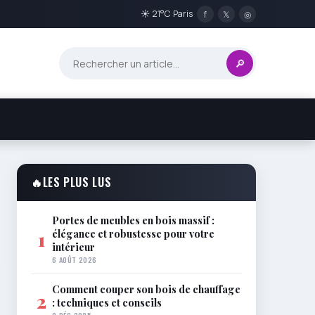
☀ 21°C Paris
f
𝕏
◎
🔎
🔥
LES PLUS LUS
Portes de meubles en bois massif :
élégance et robustesse pour votre
1
intérieur
6 AOÛT 2026
Comment couper son bois de chauffage
2
: techniques et conseils