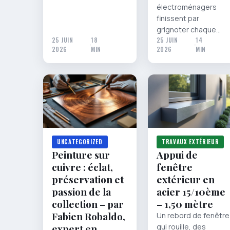
électroménagers
finissent par
grignoter chaque…
25 JUIN
18
25 JUIN
14
·
·
2026
MIN
2026
MIN
UNCATEGORIZED
TRAVAUX EXTÉRIEUR
Peinture sur
Appui de
cuivre : éclat,
fenêtre
préservation et
extérieur en
passion de la
acier 15/10ème
collection – par
– 1,50 mètre
Fabien Robaldo,
Un rebord de fenêtre
expert en
qui rouille, des