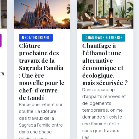
UNCATEGORIZED
CHAUFFAGE & ENERGIE
Clôture
Chauffage à
prochaine des
l’éthanol : une
travaux de la
alternative
Sagrada Familia
économique et
rs
: Une ère
écologique,
nouvelle pour le
mais sécurisée ?
chef-d’œuvre
Dans beaucoup
de Gaudí
d’apparts rénovés et
de logements
Barcelone retient son
temporaires, on me
souffle. La Clôture
demande s’il existe
des travaux de la
une flamme réelle
Sagrada Familia entre
sans gros travaux.
dans une phase
Les…
décisive avec