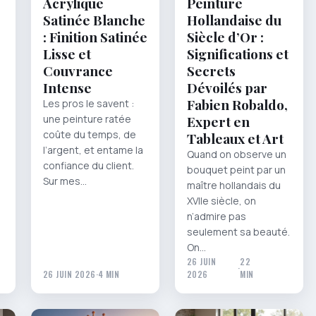
Acrylique
Peinture
Satinée Blanche
Hollandaise du
: Finition Satinée
Siècle d’Or :
Lisse et
Significations et
Couvrance
Secrets
Intense
Dévoilés par
Fabien Robaldo,
Les pros le savent :
e
une peinture ratée
Expert en
coûte du temps, de
Tableaux et Art
l’argent, et entame la
Quand on observe un
confiance du client.
bouquet peint par un
Sur mes…
maître hollandais du
XVIIe siècle, on
n’admire pas
seulement sa beauté.
On…
26 JUIN
22
·
26 JUIN 2026
·
4 MIN
2026
MIN