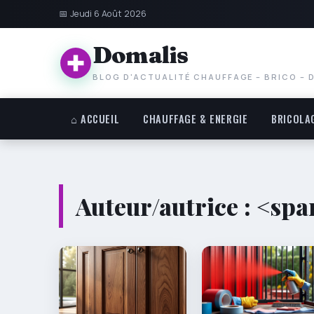
📅 Jeudi 6 Août 2026
Domalis
BLOG D'ACTUALITÉ CHAUFFAGE – BRICO – 
⌂ ACCUEIL
CHAUFFAGE & ENERGIE
BRICOLA
Auteur/autrice : <sp