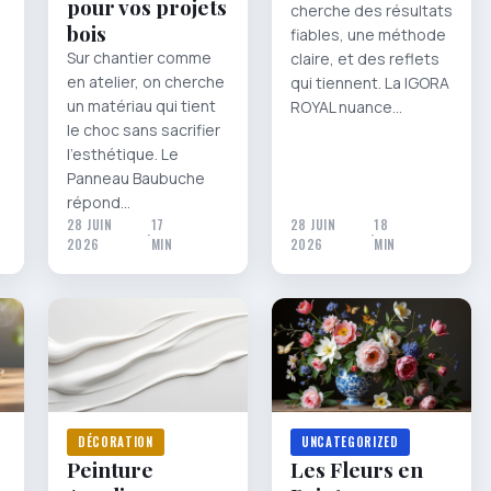
pour vos projets
cherche des résultats
bois
fiables, une méthode
Sur chantier comme
claire, et des reflets
en atelier, on cherche
qui tiennent. La IGORA
un matériau qui tient
ROYAL nuance…
le choc sans sacrifier
l’esthétique. Le
Panneau Baubuche
répond…
28 JUIN
17
28 JUIN
18
·
·
2026
MIN
2026
MIN
DÉCORATION
UNCATEGORIZED
Peinture
Les Fleurs en