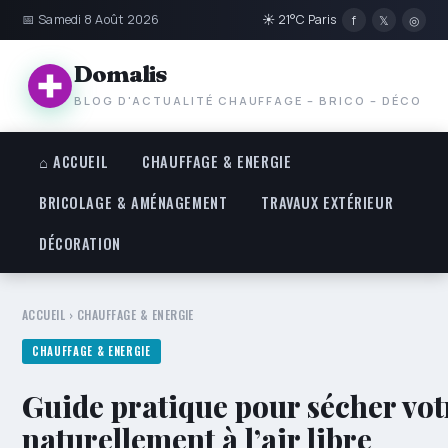
📅 Samedi 8 Août 2026
☀ 21°C Paris
f
𝕏
◎
Domalis
BLOG D'ACTUALITÉ CHAUFFAGE – BRICO – DÉCO
⌂ ACCUEIL
CHAUFFAGE & ENERGIE
BRICOLAGE & AMÉNAGEMENT
TRAVAUX EXTÉRIEUR
DÉCORATION
ACCUEIL
›
CHAUFFAGE & ENERGIE
CHAUFFAGE & ENERGIE
Guide pratique pour sécher vot
naturellement à l’air libre