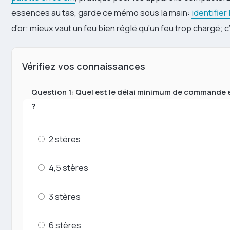
essences au tas, garde ce mémo sous la main:
identifier
d’or: mieux vaut un feu bien réglé qu’un feu trop chargé; c’
Vérifiez vos connaissances
Question 1: Quel est le délai minimum de commande en
?
2 stères
4,5 stères
3 stères
6 stères