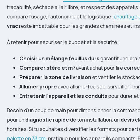
traçabilité, séchage à l’air libre, et respect des appareils
compare l’usage, l’autonomie et la logistique:
chauffage 
vrac
reste imbattable pour les grandes cheminées et in
À retenir pour sécuriser le budget et la sécurité:
Choisir un mélange feuillus durs
garantit une bra
Comparer stère et m³
avant achat pour lire correc
Préparer la zone de livraison
et ventiler le stockag
Allumer propre
avec allume-feu sec, surveiller l’h
Entretenir l’appareil et les conduits
pour durer et 
Besoin d’un coup de main pour dimensionner la commande 
pour un
diagnostic rapide
de ton installation, un
devis
cl
horaires. Si tu souhaites diversifier les formats pour cert
palette en 33 cm
, pratique pour les appareils compacts. E