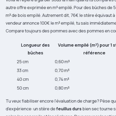
autre offre exprimée en m³ empilé. Pour des bûches de 
m³ de bois empilé. Autrement dit, 76€ le stère équivaut à 
vendeur annonce 100€ le m³ empilé, tu sais immédiatement 
Compare toujours des pommes avec des pommes en conver
Longueur des
Volume empilé (m³) pour 1 s
bûches
référence
25 cm
0,60 m³
33 cm
0,70 m³
40 cm
0,74 m³
50 cm
0,80 m³
Tu veux fiabiliser encore l’évaluation de charge? Pèse qu
d’expérience: un stère de
feuillus durs
bien sec tourne s