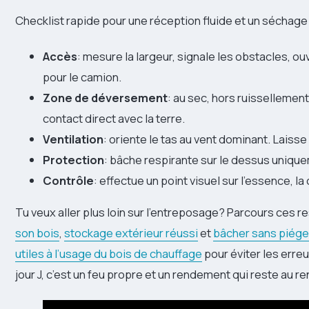
Checklist rapide pour une réception fluide et un séchage 
Accès
: mesure la largeur, signale les obstacles, ouv
pour le camion.
Zone de déversement
: au sec, hors ruissellements
contact direct avec la terre.
Ventilation
: oriente le tas au vent dominant. Laisse
Protection
: bâche respirante sur le dessus unique
Contrôle
: effectue un point visuel sur l’essence, l
Tu veux aller plus loin sur l’entreposage? Parcours ces r
son bois
,
stockage extérieur réussi
et
bâcher sans piéger
utiles à l’usage du bois de chauffage
pour éviter les erre
jour J, c’est un feu propre et un rendement qui reste au re