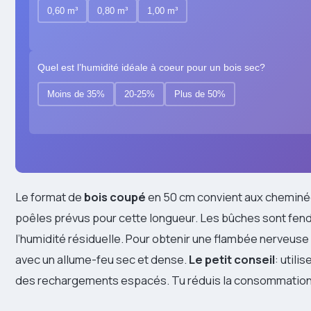
0,60 m³
0,80 m³
1,00 m³
Quel est l’humidité idéale à coeur pour un bois sec?
Moins de 35%
20-25%
Plus de 50%
Le format de
bois coupé
en 50 cm convient aux cheminées
poêles prévus pour cette longueur. Les bûches sont fendu
l’humidité résiduelle. Pour obtenir une flambée nerveus
avec un allume-feu sec et dense.
Le petit conseil
: utili
des rechargements espacés. Tu réduis la consommation glo