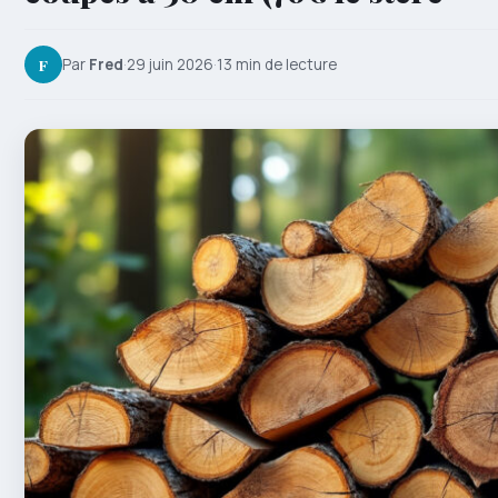
F
Par
Fred
·
29 juin 2026
·
13 min de lecture