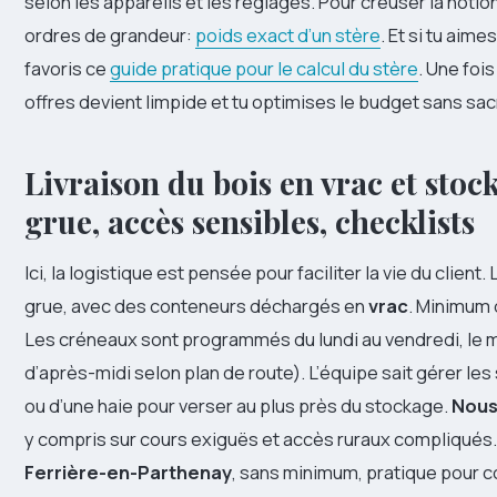
selon les appareils et les réglages. Pour creuser la notion 
ordres de grandeur:
poids exact d’un stère
. Et si tu aim
favoris ce
guide pratique pour le calcul du stère
. Une foi
offres devient limpide et tu optimises le budget sans sacri
Livraison du bois en vrac et stoc
grue, accès sensibles, checklists
Ici, la logistique est pensée pour faciliter la vie du client.
grue, avec des conteneurs déchargés en
vrac
. Minimum
Les créneaux sont programmés du lundi au vendredi, le m
d’après-midi selon plan de route). L’équipe sait gérer le
ou d’une haie pour verser au plus près du stockage.
Nous
y compris sur cours exiguës et accès ruraux compliqués. 
Ferrière-en-Parthenay
, sans minimum, pratique pour c