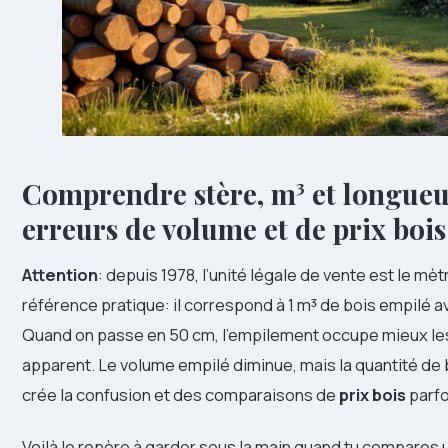
Comprendre stère, m³ et longueur
erreurs de volume et de prix bois
Attention
: depuis 1978, l’unité légale de vente est le m
référence pratique: il correspond à 1 m³ de bois empilé 
Quand on passe en 50 cm, l’empilement occupe mieux les 
apparent. Le volume empilé diminue, mais la quantité de 
crée la confusion et des comparaisons de
prix bois
parfo
Voilà le repère à garder sous la main quand tu compares 