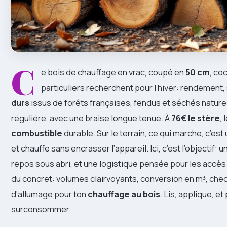
C
e bois de chauffage en vrac, coupé en
50 cm
, co
particuliers recherchent pour l’hiver: rendement,
durs
issus de forêts françaises, fendus et séchés naturel
régulière, avec une braise longue tenue. À
76€ le stère
, 
combustible
durable. Sur le terrain, ce qui marche, c’est
et chauffe sans encrasser l’appareil. Ici, c’est l’objectif: u
repos sous abri, et une logistique pensée pour les accès 
du concret: volumes clairvoyants, conversion en m³, check
d’allumage pour ton
chauffage au bois
. Lis, applique, e
surconsommer.