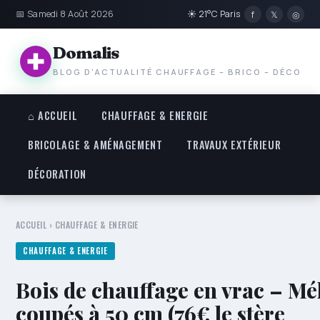
📅 Samedi 8 Août 2026
☀ 21°C Paris
f
𝕏
◎
Domalis
BLOG D'ACTUALITÉ CHAUFFAGE – BRICO – DÉCO
⌂ ACCUEIL
CHAUFFAGE & ENERGIE
BRICOLAGE & AMÉNAGEMENT
TRAVAUX EXTÉRIEUR
DÉCORATION
ACCUEIL
›
CHAUFFAGE & ENERGIE
CHAUFFAGE & ENERGIE
Bois de chauffage en vrac – Mél
coupés à 50 cm (76€ le stère