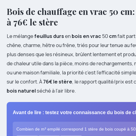
Bois de chauffage en vrac 50 cm:
à 76€ le stère
Le mélange
feuillus durs
en
bois en vrac
50
cm
fait part
chêne, charme, hêtre ou frêne, triés pour leur tenue au fe
plus denses que les résineux, brûlent lentement et prod
de chaleur utile dans la pièce, moins de rechargements,
ou une maison familiale, la priorité c’est l’efficacité simpl
sur le confort. À
76€ le stère
, le rapport qualité/prix est 
bois naturel
séché à l’air libre.
Avant de lire : testez votre connaissance du bois de 
Combien de m³ empilé correspond 1 stère de bois coupé à 5