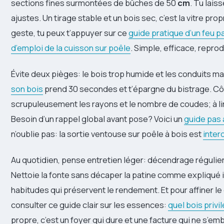
sections fines surmontées de bûches de 50
cm
. Tu lais
ajustes. Un tirage stable et un bois sec, c’est la vitre propr
geste, tu peux t’appuyer sur ce
guide pratique d’un feu pa
d’emploi de la cuisson sur poêle
. Simple, efficace, reprod
Évite deux pièges: le bois trop humide et les conduits mal
son bois
prend 30 secondes et t’épargne du bistrage. C
scrupuleusement les rayons et le nombre de coudes; à li
Besoin d’un rappel global avant pose? Voici un
guide pas 
n’oublie pas: la sortie ventouse sur poêle à bois est
inter
Au quotidien, pense entretien léger: décendrage régulier,
Nettoie la fonte sans décaper la patine comme expliqué i
habitudes qui préservent le rendement. Et pour affiner le
consulter ce guide clair sur les essences:
quel bois privi
propre, c’est un foyer qui dure et une facture qui ne s’emb