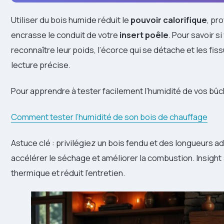
Utiliser du bois humide réduit le
pouvoir calorifique
, pr
encrasse le conduit de votre
insert poêle
. Pour savoir 
reconnaître leur poids, l’écorce qui se détache et les fis
lecture précise.
Pour apprendre à tester facilement l’humidité de vos bûc
Comment tester l’humidité de son bois de chauffage
Astuce clé : privilégiez un bois fendu et des longueurs
accélérer le séchage et améliorer la combustion. Insight :
thermique et réduit l’entretien.