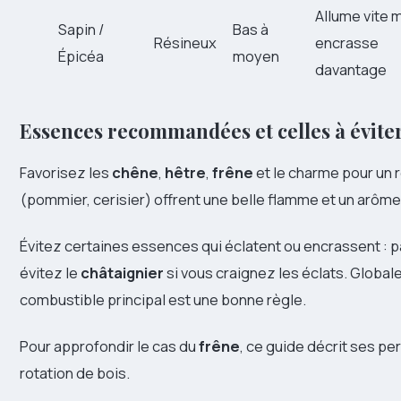
Allume vite 
Sapin /
Bas à
Résineux
encrasse
Épicéa
moyen
davantage
Essences recommandées et celles à évite
Favorisez les
chêne
,
hêtre
,
frêne
et le charme pour un 
(pommier, cerisier) offrent une belle flamme et un arôme
Évitez certaines essences qui éclatent ou encrassent : p
évitez le
châtaignier
si vous craignez les éclats. Globa
combustible principal est une bonne règle.
Pour approfondir le cas du
frêne
, ce guide décrit ses p
rotation de bois.