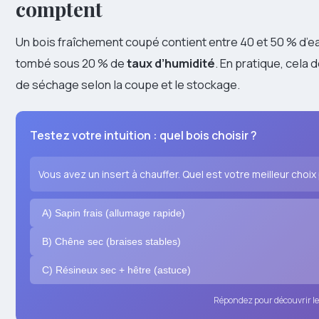
comptent
Un bois fraîchement coupé contient entre 40 et 50 % d’e
tombé sous 20 % de
taux d’humidité
. En pratique, cela
de séchage selon la coupe et le stockage.
Testez votre intuition : quel bois choisir ?
Vous avez un insert à chauffer. Quel est votre meilleur choi
A) Sapin frais (allumage rapide)
B) Chêne sec (braises stables)
C) Résineux sec + hêtre (astuce)
Répondez pour découvrir le 