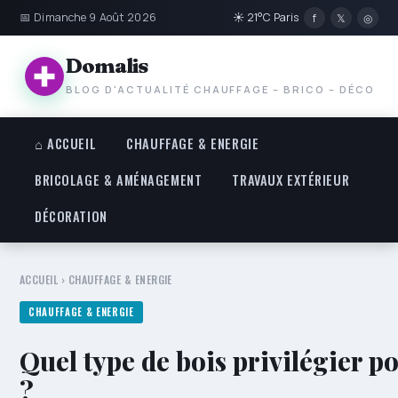
📅 Dimanche 9 Août 2026
☀ 21°C Paris
f
𝕏
◎
Domalis
BLOG D'ACTUALITÉ CHAUFFAGE – BRICO – DÉCO
⌂ ACCUEIL
CHAUFFAGE & ENERGIE
BRICOLAGE & AMÉNAGEMENT
TRAVAUX EXTÉRIEUR
DÉCORATION
ACCUEIL
›
CHAUFFAGE & ENERGIE
CHAUFFAGE & ENERGIE
Quel type de bois privilégier po
?