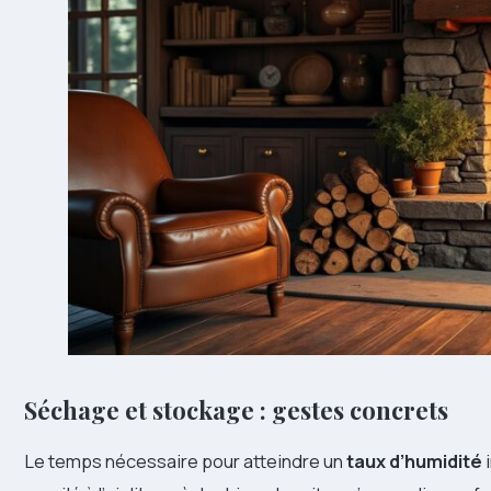
Séchage et stockage : gestes concrets
Le temps nécessaire pour atteindre un
taux d’humidité
i