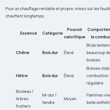
Pour un chauffage rentable et propre, misez sur les feuil
chauffent longtemps.
Pouvoir
Comportem
Essence
Catégorie
calorifique
la combu
Brûle lentem
Chêne
Bois dur
Élevé
beaucoup d
braises
Braises stab
Hêtre
Bois dur
Élevé
combustion
régulière
Bouleau /
Mi-dur /
Flammes viv
Arbres
Moyen
tendre
belle esthét
fruitiers