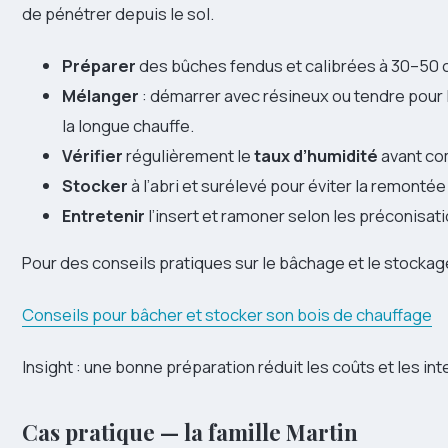
de pénétrer depuis le sol.
Préparer
des bûches fendus et calibrées à 30–50 
Mélanger
: démarrer avec résineux ou tendre pour 
la longue chauffe.
Vérifier
régulièrement le
taux d’humidité
avant co
Stocker
à l’abri et surélevé pour éviter la remontée
Entretenir
l’insert et ramoner selon les préconisat
Pour des conseils pratiques sur le bâchage et le stockage
Conseils pour bâcher et stocker son bois de chauffage
Insight : une bonne préparation réduit les coûts et les i
Cas pratique — la famille Martin