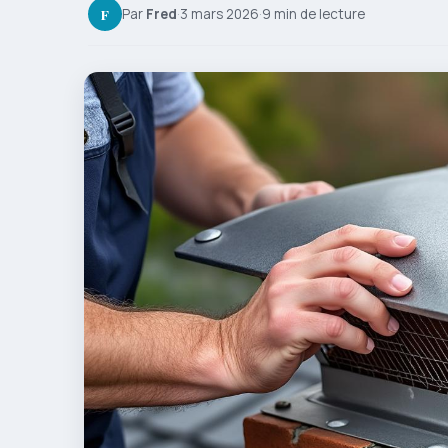
F
Par
Fred
·
3 mars 2026
·
9 min de lecture