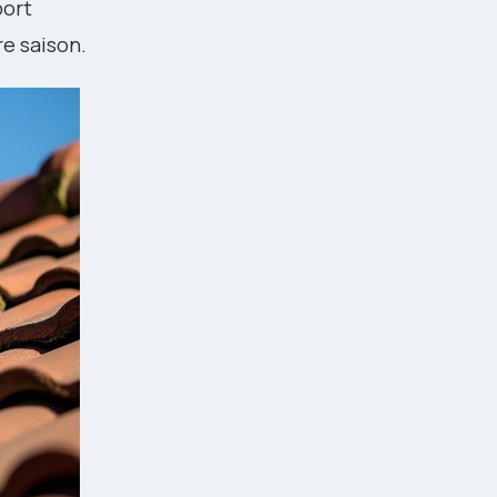
port
re saison.