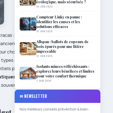
écologique, mais sécurisée ?
24 JUIN 2026
Compteur Linky en panne :
identifier les causes et les
solutions efficaces
15 JUIN 2026
racas :
Allspan : ballots de copeaux de
n ancien
bois épurés pour une litière
impeccable
ur choisir et
12 JUIN 2026
s types de
Isolants minces réfléchissants :
ntiels pour
explorez leurs bénéfices et limites
pour votre confort thermique
atiques
pour
7 JUIN 2026
e souvent
✉ NEWSLETTER
Nos meilleurs conseils prévention & bien-
dget