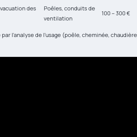
évacuation des
Poêles, conduits de
100 – 300 €
ventilation
 par l’analyse de l’usage (poêle, cheminée, chaudière