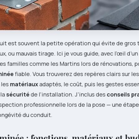
uit est souvent la petite opération qui évite de gros t
aux, ou mauvais tirage. Ici je vous guide, avec l’œil d’u
s familles comme les Martins lors de rénovations, po
minée
fiable. Vous trouverez des repères clairs sur le
 les
matériaux
adaptés, le coût, puis les gestes esse
 la
sécurité
de l’installation. J’inclus des
conseils pr
inspection professionnelle lors de la pose — une étap
ongévité du conduit.
minée : fonctions, matériaux et bu