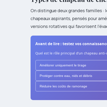
On distingue deux grandes familles : 
chapeaux aspirants, pensés pour amél
versions rotatives qui favorisent l’é
Avant de lire : testez vos connaissanc
Quel est le rôle principal d’un chapeau anti-
Améliorer uniquement le tirage
Protéger contre eau, nids et débris
Réduire les coûts de ramonage