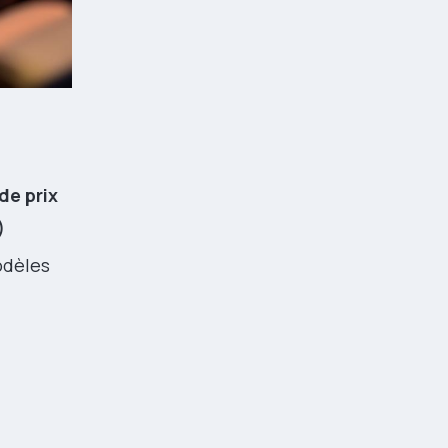
de prix
)
odèles