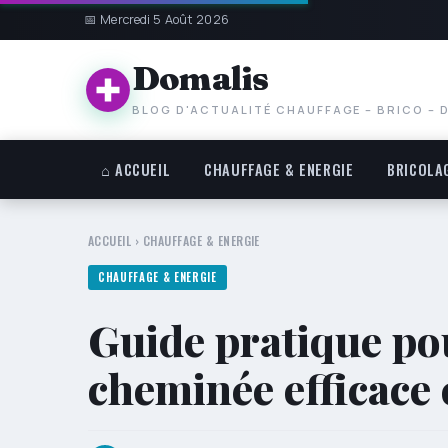
📅 Mercredi 5 Août 2026
Domalis
BLOG D'ACTUALITÉ CHAUFFAGE – BRICO – 
⌂ ACCUEIL
CHAUFFAGE & ENERGIE
BRICOLA
ACCUEIL
›
CHAUFFAGE & ENERGIE
CHAUFFAGE & ENERGIE
Guide pratique po
cheminée efficace 