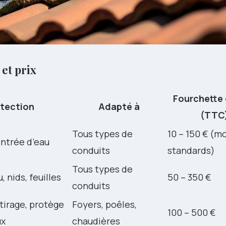
 et prix
Fourchette 
tection
Adapté à
(TTC
Tous types de
10 – 150 € (m
ntrée d’eau
conduits
standards)
Tous types de
, nids, feuilles
50 – 350 €
conduits
tirage, protège
Foyers, poêles,
100 – 500 €
ux
chaudières