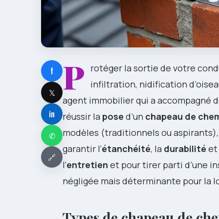
P
rotéger la sortie de votre cond
f
infiltration, nidification d’oise
𝕏
agent immobilier qui a accompagné de
in
réussir la
pose
d’un
chapeau de che
modèles (traditionnels ou aspirants),
✆
garantir l’
étanchéité
, la
durabilité
et
🔗
l’
entretien
et pour tirer parti d’une 
négligée mais déterminante pour la l
Types de chapeau de che