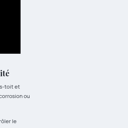
ité
s-toit et
 corrosion ou
rôler le