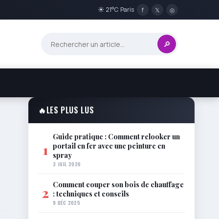
☀ 21°C Paris
f
𝕏
◎
🔎
🔥
LES PLUS LUS
Guide pratique : Comment relooker un
portail en fer avec une peinture en
1
spray
3 JUIL 2026
Comment couper son bois de chauffage
2
: techniques et conseils
9 DÉC 2025