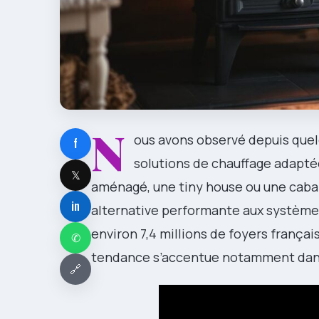
N
ous avons observé depuis que
f
solutions de chauffage adapté
𝕏
aménagé, une tiny house ou une caba
in
alternative performante aux système
environ 7,4 millions de foyers français
✆
tendance s’accentue notamment dans
🔗