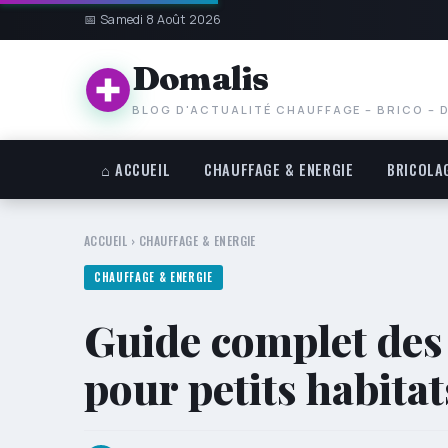
📅 Samedi 8 Août 2026
Domalis
BLOG D'ACTUALITÉ CHAUFFAGE – BRICO – 
⌂ ACCUEIL
CHAUFFAGE & ENERGIE
BRICOLA
ACCUEIL
›
CHAUFFAGE & ENERGIE
CHAUFFAGE & ENERGIE
Guide complet des 
pour petits habitat