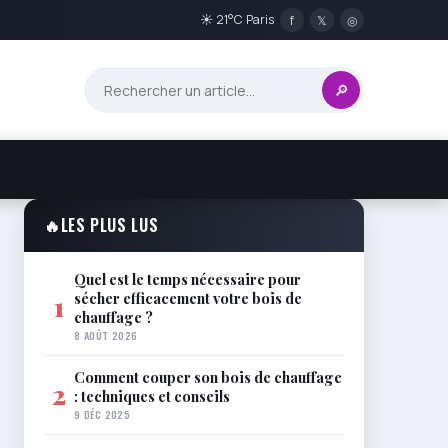
☀ 21°C Paris
f
𝕏
◎
🔎
🔥
LES PLUS LUS
Quel est le temps nécessaire pour
sécher efficacement votre bois de
1
chauffage ?
8 AOÛT 2026
Comment couper son bois de chauffage
2
: techniques et conseils
9 DÉC 2025