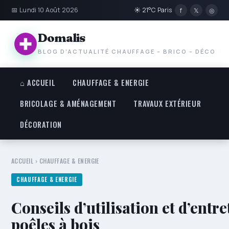
📅 Lundi 10 Août 2026
☀ 21°C Paris
f
𝕏
◎
Domalis
BLOG D'ACTUALITÉ CHAUFFAGE – BRICO – DÉCO
⌂ ACCUEIL
CHAUFFAGE & ENERGIE
BRICOLAGE & AMÉNAGEMENT
TRAVAUX EXTÉRIEUR
DÉCORATION
ACCUEIL
›
CHAUFFAGE & ENERGIE
CHAUFFAGE & ENERGIE
Conseils d’utilisation et d’entr
poêles à bois