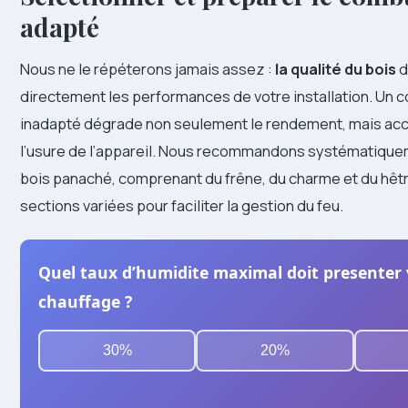
adapté
Nous ne le répéterons jamais assez :
la qualité du bois
d
directement les performances de votre installation. Un 
inadapté dégrade non seulement le rendement, mais ac
l’usure de l’appareil. Nous recommandons systématiquem
bois panaché, comprenant du frêne, du charme et du hêt
sections variées pour faciliter la gestion du feu.
Quel taux d’humidite maximal doit presenter 
chauffage ?
30%
20%