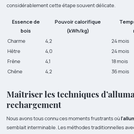
considérablement cette étape souvent délicate.
Essence de
Pouvoir calorifique
Temps
bois
(kWh/kg)
Charme
4,2
24 mois
Hêtre
4,0
24 mois
Frêne
4,1
18 mois
Chêne
4,2
36 mois
Maîtriser les techniques d’alluma
rechargement
Nous avons tous connu ces moments frustrants où
l’all
semblait interminable. Les méthodes traditionnelles avec