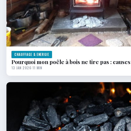
CHAUFFAGE & ENERGIE
Pourquoi mon poêle à bois ne tire pas : causes
13 JAN 2026
·
11 MIN