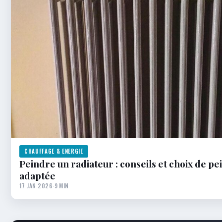
CHAUFFAGE & ENERGIE
Peindre un radiateur : conseils et choix de pe
adaptée
17 JAN 2026
·
9 MIN