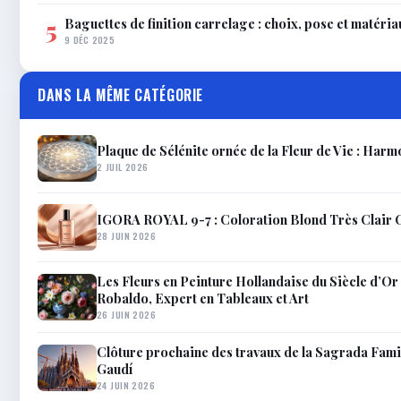
Baguettes de finition carrelage : choix, pose et matéria
5
9 DÉC 2025
DANS LA MÊME CATÉGORIE
Plaque de Sélénite ornée de la Fleur de Vie : Har
2 JUIL 2026
IGORA ROYAL 9-7 : Coloration Blond Très Clair C
28 JUIN 2026
Les Fleurs en Peinture Hollandaise du Siècle d’Or 
Robaldo, Expert en Tableaux et Art
26 JUIN 2026
Clôture prochaine des travaux de la Sagrada Famil
Gaudí
24 JUIN 2026