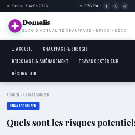
📅 Samedi 8 Août 2026
☀ 21°C Paris
f
𝕏
◎
Domalis
BLOG D'ACTUALITÉ CHAUFFAGE – BRICO – DÉCO
⌂ ACCUEIL
CHAUFFAGE & ENERGIE
BRICOLAGE & AMÉNAGEMENT
TRAVAUX EXTÉRIEUR
DÉCORATION
ACCUEIL
›
UNCATEGORIZED
UNCATEGORIZED
Quels sont les risques potentiel