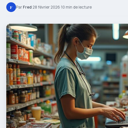
F
Par
Fred
·
28 février 2026
·
10 min de lecture