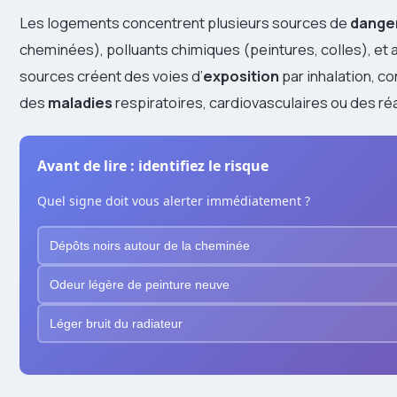
Les logements concentrent plusieurs sources de
dange
cheminées), polluants chimiques (peintures, colles), et
sources créent des voies d’
exposition
par inhalation, co
des
maladies
respiratoires, cardiovasculaires ou des ré
Avant de lire : identifiez le risque
Quel signe doit vous alerter immédiatement ?
Dépôts noirs autour de la cheminée
Odeur légère de peinture neuve
Léger bruit du radiateur