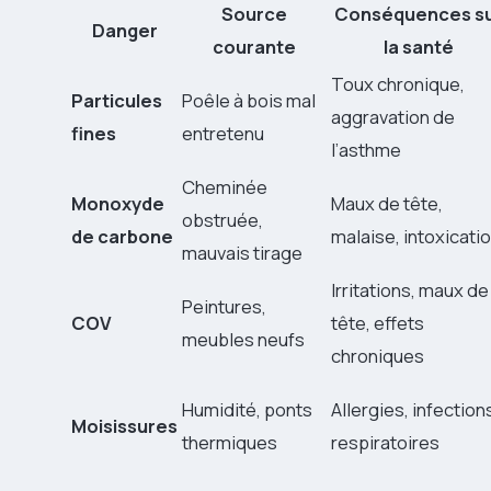
Source
Conséquences s
Danger
courante
la
santé
Toux chronique,
Particules
Poêle à bois mal
aggravation de
fines
entretenu
l’asthme
Cheminée
Monoxyde
Maux de tête,
obstruée,
de carbone
malaise, intoxicati
mauvais tirage
Irritations, maux de
Peintures,
COV
tête, effets
meubles neufs
chroniques
Humidité, ponts
Allergies, infection
Moisissures
thermiques
respiratoires