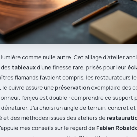
la lumière comme nulle autre. Cet alliage d’atelier anc
e des
tableaux
d’une finesse rare, prisés pour leur
écl
îtres flamands l’avaient compris, les restaurateurs l
, le cuivre assure une
préservation
exemplaire des c
tionneur, l’enjeu est double : comprendre ce support 
le dénaturer. J’ai choisi un angle de terrain, concret e
 et des méthodes issues des ateliers de
restaurati
 j’appuie mes conseils sur le regard de
Fabien Robald