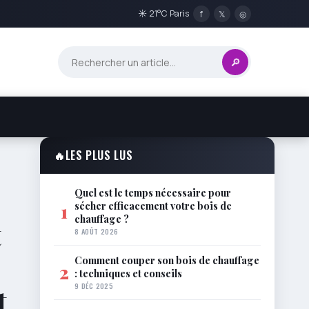
☀ 21°C Paris
f
𝕏
◎
🔎
🔥
LES PLUS LUS
Quel est le temps nécessaire pour
sécher efficacement votre bois de
1
chauffage ?
t
8 AOÛT 2026
Comment couper son bois de chauffage
2
: techniques et conseils
9 DÉC 2025
t