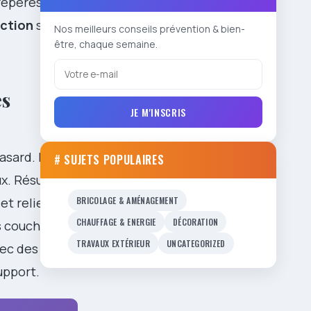
 repères
ection
sans
Nos meilleurs conseils prévention & bien-
être, chaque semaine.
es
JE M'INSCRIS
hasard. La
# SUJETS POPULAIRES
ux. Résultat
BRICOLAGE & AMÉNAGEMENT
t relief. La
CHAUFFAGE & ENERGIE
DÉCORATION
es couches
TRAVAUX EXTÉRIEUR
UNCATEGORIZED
vec des
upport.