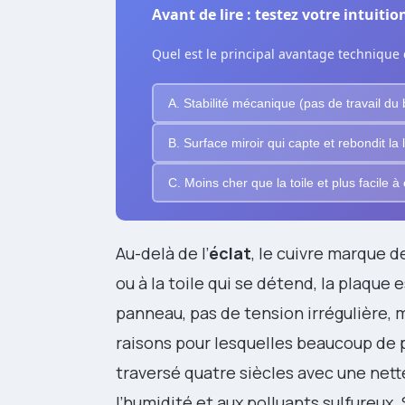
Avant de lire : testez votre intuitio
Quel est le principal avantage technique
A. Stabilité mécanique (pas de travail du b
B. Surface miroir qui capte et rebondit la 
C. Moins cher que la toile et plus facile 
Au-delà de l’
éclat
, le cuivre marque 
ou à la toile qui se détend, la plaque 
panneau, pas de tension irrégulière, 
raisons pour lesquelles beaucoup de 
traversé quatre siècles avec une nett
l’humidité et aux polluants sulfureux