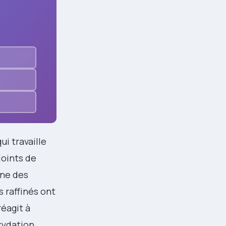
ui travaille
joints de
une des
 raffinés ont
réagit à
oxydation