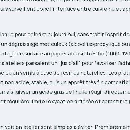
urs surveillent donc l’interface entre cuivre nu et appr
que pour peindre aujourd’hui, sans trahir l’esprit de
 dégraissage méticuleux (alcool isopropylique ou 
matage de surface au papier abrasif très fin (1000–12
s ateliers passaient un “jus d’ail” pour favoriser l’ad
e ou un vernis à base de résines naturelles. Les prat
t non acide, stable, puis un apprêt très fin compatib
 jamais laisser un acide gras de l’huile réagir directem
t régulière limite l’oxydation différée et garantit la
on voit en atelier sont simples à éviter. Premièremen