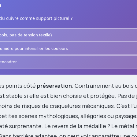
n
 du cuivre comme support pictural ?
ois, pas de tension textile)
lumière pour intensifier les couleurs
à encadrer
des points côté
préservation
. Contrairement au bois q
est stable si elle est bien choisie et protégée. Pas de 
moins de risques de craquelures mécaniques. C’est l’
petites scènes mythologiques, allégories ou paysages
eté surprenante. Le revers de la médaille ? Le métal 
. Sans barrière adaptée, on peut voir apparaître une 