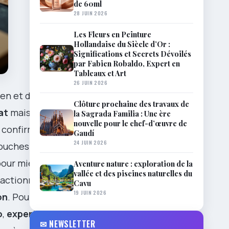
de 60ml
28 JUIN 2026
Les Fleurs en Peinture
Hollandaise du Siècle d’Or :
Significations et Secrets Dévoilés
par Fabien Robaldo, Expert en
Tableaux et Art
26 JUIN 2026
ien et de
Clôture prochaine des travaux de
at
mais aussi
la Sagrada Familia : Une ère
nouvelle pour le chef-d’œuvre de
e confirment
Gaudí
24 JUIN 2026
ouches
pour mieux
Aventure nature : exploration de la
vallée et des piscines naturelles du
t actionnable,
Cavu
19 JUIN 2026
on
. Pour
o
,
expert
en
✉ NEWSLETTER