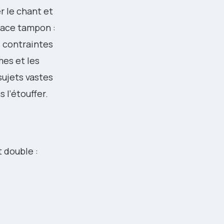
r le chant et
pace tampon :
s contraintes
mes et les
sujets vastes
 l’étouffer.
t double :