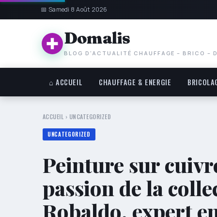
📅 Samedi 8 Août 2026
Domalis
BLOG D'ACTUALITÉ CHAUFFAGE – BRICO – 
⌂ ACCUEIL
CHAUFFAGE & ENERGIE
BRICOLA
ACCUEIL
›
UNCATEGORIZED
UNCATEGORIZED
Peinture sur cuivre
passion de la colle
Robaldo, expert en