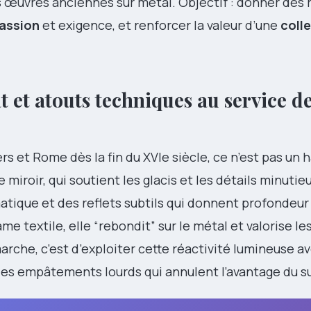
s œuvres anciennes sur métal. Objectif : donner des
assion
et exigence, et renforcer la valeur d’une
coll
at et atouts techniques au service d
rs et Rome dès la fin du XVIe siècle, ce n’est pas un 
 miroir, qui soutient les glacis et les détails minutie
matique et des reflets subtils qui donnent profondeur e
e textile, elle “rebondit” sur le métal et valorise l
marche, c’est d’exploiter cette réactivité lumineuse a
 des empâtements lourds qui annulent l’avantage du s