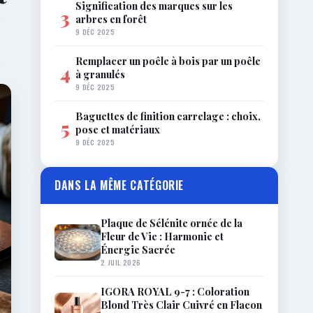
Signification des marques sur les
3
arbres en forêt
9 DÉC 2025
Remplacer un poêle à bois par un poêle
4
à granulés
9 DÉC 2025
Baguettes de finition carrelage : choix,
5
pose et matériaux
9 DÉC 2025
DANS LA MÊME CATÉGORIE
Plaque de Sélénite ornée de la
Fleur de Vie : Harmonie et
Énergie Sacrée
2 JUIL 2026
IGORA ROYAL 9-7 : Coloration
Blond Très Clair Cuivré en Flacon