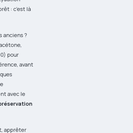
êt : c’est là
s anciens ?
acétone,
00) pour
hérence, avant
iques
le
ent avec le
préservation
t, apprêter