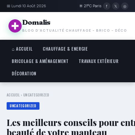
📅 Lundi 10 Août 2026
☀ 21°C Paris
f
𝕏
◎
Domalis
BLOG D'ACTUALITÉ CHAUFFAGE – BRICO – DÉCO
⌂ ACCUEIL
CHAUFFAGE & ENERGIE
BRICOLAGE & AMÉNAGEMENT
TRAVAUX EXTÉRIEUR
DÉCORATION
ACCUEIL
›
UNCATEGORIZED
UNCATEGORIZED
Les meilleurs conseils pour entr
beauté de votre manteau