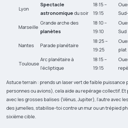
Spectacle
18:15 –
Oues
Lyon
astronomique
du soir
19:15
Sud
Grande arche des
18:10 –
Oues
Marseille
planètes
19:10
Sud
18:25 –
Oues
Nantes
Parade planétaire
19:25
plat
Arc planétaire à
18:15 –
Oue
Toulouse
l’écliptique
19:15
repè
Astuce terrain : prends un laser vert de faible puissance 
personnes ou avions), cela aide au repérage collectif. Et
avec les grosses balises (Vénus, Jupiter), l’autre avec les
des jumelles, stabilise-toi contre un mur ou un trépied p
sixième cible.