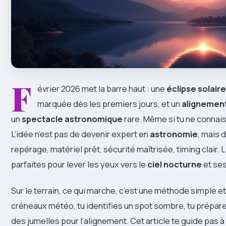
F
évrier 2026 met la barre haut : une
éclipse solaire
marquée dès les premiers jours, et un
alignement
un
spectacle astronomique
rare. Même si tu ne connais 
L’idée n’est pas de devenir expert en
astronomie
, mais 
repérage, matériel prêt, sécurité maîtrisée, timing clair.
parfaites pour lever les yeux vers le
ciel nocturne
et se
Sur le terrain, ce qui marche, c’est une méthode simple e
créneaux météo, tu identifies un spot sombre, tu prépares
des jumelles pour l’alignement. Cet article te guide pas à