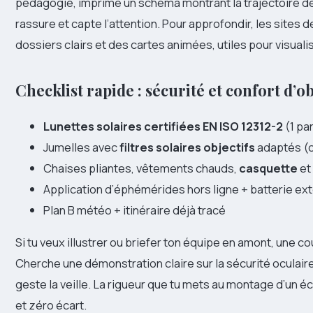
pédagogie, imprime un schéma montrant la trajectoire de l
rassure et capte l’attention. Pour approfondir, les site
dossiers clairs et des cartes animées, utiles pour visua
Checklist rapide : sécurité et confort d’o
Lunettes solaires certifiées EN ISO 12312-2
(1 par
Jumelles avec
filtres solaires objectifs
adaptés (o
Chaises pliantes, vêtements chauds,
casquette
et
Application d’éphémérides hors ligne + batterie ex
Plan B météo + itinéraire déjà tracé
Si tu veux illustrer ou briefer ton équipe en amont, une co
Cherche une démonstration claire sur la sécurité oculaire 
geste la veille. La rigueur que tu mets au montage d’un éc
et zéro écart.