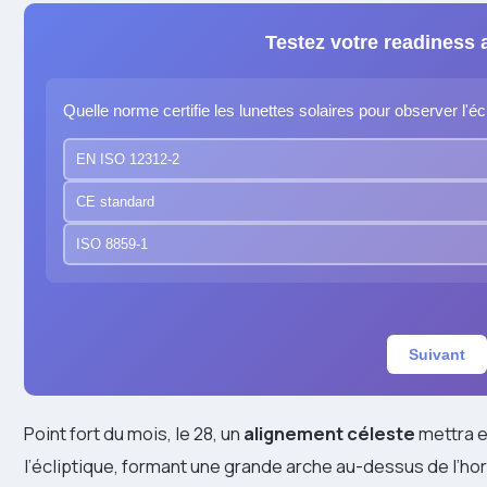
Testez votre readiness
Quelle norme certifie les lunettes solaires pour observer l'é
EN ISO 12312-2
CE standard
ISO 8859-1
Suivant
Point fort du mois, le 28, un
alignement céleste
mettra e
l’écliptique, formant une grande arche au-dessus de l’hori