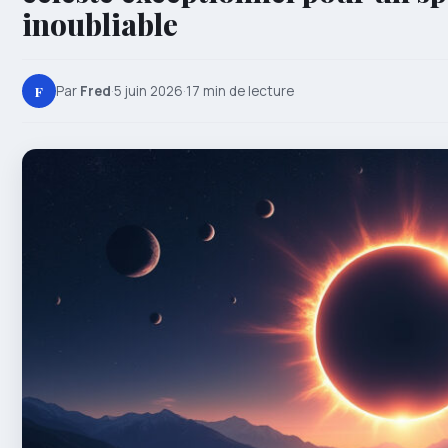
inoubliable
F
Par
Fred
·
5 juin 2026
·
17 min de lecture