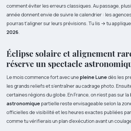
comment éviter les erreurs classiques. Au passage, plu
année donnent envie de suivre le calendrier : les agenc
pourras t’aligner sur leurs prévisions. Tu lis → tu appli
2026
.
Éclipse solaire et alignement rare
réserve un spectacle astronomiq
Le mois commence fort avec une
pleine Lune
dès les pre
les grands reliefs et s’entraîner au cadrage photo. Ensuit
certaines régions du globe. En France, on n’est pas sur la
astronomique
partielle reste envisageable selon la zone e
officielles de visibilité et les heures exactes publiées p
comme tu vérifierais un plan d’exécution avant un coulag