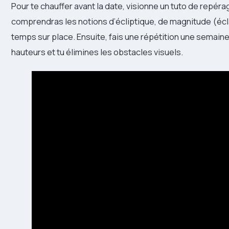
Pour te chauffer avant la date, visionne un tuto de repér
comprendras les notions d’écliptique, de magnitude (écla
temps sur place. Ensuite, fais une répétition une semaine 
hauteurs et tu élimines les obstacles visuels.