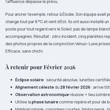
l’affluence dépasse le prévu.
Pour ancrer l’exemple, retour à Élodie. Son équipe avait p
change tout par 8 °C et vent d’Est. Ils ont aussi installé 
poste pour tout regard vers le Soleil, pas de lampe blanc
accompagnés. Résultat : zéro incident, cinq planètes repé
des photos propres de la conjonction Vénus–Lune prises
Efficace, sans chichi.
À retenir pour Février 2026
Éclipse solaire
: sécurité absolue, lunettes certifié
Alignement céleste
du
28 février 2026
: arrive tô
Observation astronomique
réussie = lieu sombre
Utilise la
phase lunaire
comme repère et pour de b
Matériel simple, consignes courtes, timing serré : l’