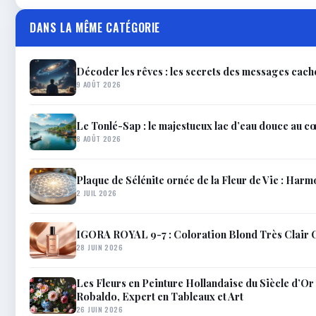
DANS LA MÊME CATÉGORIE
Décoder les rêves : les secrets des messages caché
9 AOÛT 2026
Le Tonlé-Sap : le majestueux lac d’eau douce au c
8 AOÛT 2026
Plaque de Sélénite ornée de la Fleur de Vie : Har
2 JUIL 2026
IGORA ROYAL 9-7 : Coloration Blond Très Clair C
28 JUIN 2026
Les Fleurs en Peinture Hollandaise du Siècle d’Or 
Robaldo, Expert en Tableaux et Art
26 JUIN 2026