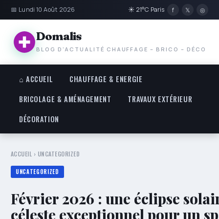
📅 Lundi 10 Août 2026
☀ 21°C Paris
f
𝕏
◎
Domalis
BLOG D'ACTUALITÉ CHAUFFAGE – BRICO – DÉCO
⌂ ACCUEIL
CHAUFFAGE & ENERGIE
BRICOLAGE & AMÉNAGEMENT
TRAVAUX EXTÉRIEUR
DÉCORATION
ACCUEIL
›
UNCATEGORIZED
UNCATEGORIZED
Février 2026 : une éclipse sola
céleste exceptionnel pour un s