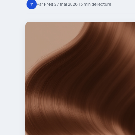
F
Par
Fred
·
27 mai 2026
·
13 min de lecture