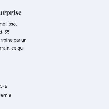
urprise
me lisse.
d:
35
ermine par un
rain, ce qui
 5-6
ternie