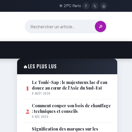
☀ 21°C Paris
f
𝕏
◎
🔎
🔥
LES PLUS LUS
Le Tonlé-Sap : le majestueux lac d’eau
1
douce au cœur de l’Asie du Sud-Est
8 AOÛT 2026
Comment couper son bois de chauffage
2
: techniques et conseils
9 DÉC 2025
Signification des marques sur les