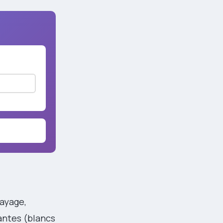
layage,
tantes (blancs