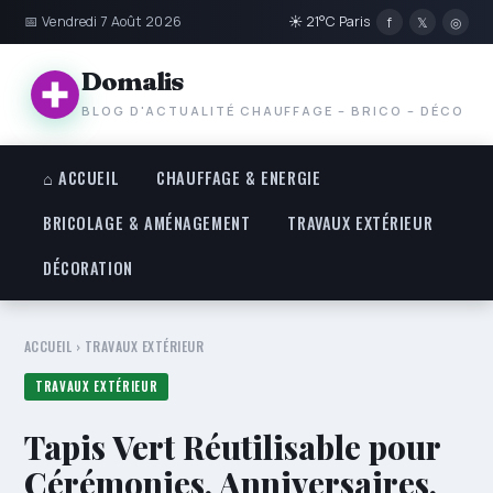
📅 Vendredi 7 Août 2026
☀ 21°C Paris
f
𝕏
◎
Domalis
BLOG D'ACTUALITÉ CHAUFFAGE – BRICO – DÉCO
⌂ ACCUEIL
CHAUFFAGE & ENERGIE
BRICOLAGE & AMÉNAGEMENT
TRAVAUX EXTÉRIEUR
DÉCORATION
ACCUEIL
›
TRAVAUX EXTÉRIEUR
TRAVAUX EXTÉRIEUR
Tapis Vert Réutilisable pour
Cérémonies, Anniversaires,