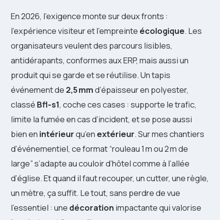
En 2026, l’exigence monte sur deux fronts :
l’expérience visiteur et l’empreinte
écologique
. Les
organisateurs veulent des parcours lisibles,
antidérapants, conformes aux ERP, mais aussi un
produit qui se garde et se réutilise. Un tapis
événement de
2,5 mm
d’épaisseur en polyester,
classé
Bfl‑s1
, coche ces cases : supporte le trafic,
limite la fumée en cas d’incident, et se pose aussi
bien en
intérieur
qu’en
extérieur
. Sur mes chantiers
d’événementiel, ce format “rouleau 1 m ou 2 m de
large” s’adapte au couloir d’hôtel comme à l’allée
d’église. Et quand il faut recouper, un cutter, une règle,
un mètre, ça suffit. Le tout, sans perdre de vue
l’essentiel : une
décoration
impactante qui valorise