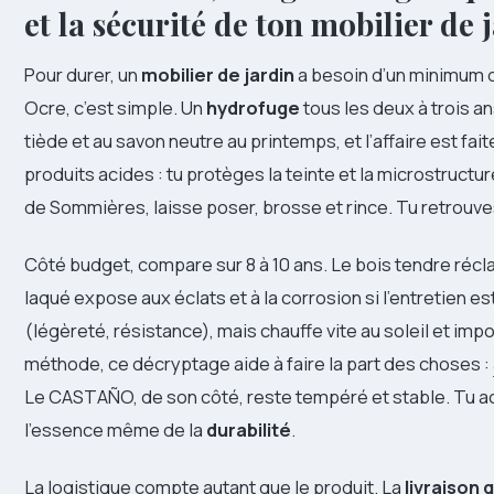
et la sécurité de ton mobilier de 
Pour durer, un
mobilier de jardin
a besoin d’un minimum d
Ocre, c’est simple. Un
hydrofuge
tous les deux à trois an
tiède et au savon neutre au printemps, et l’affaire est fait
produits acides : tu protèges la teinte et la microstructu
de Sommières, laisse poser, brosse et rince. Tu retrouves 
Côté budget, compare sur 8 à 10 ans. Le bois tendre récl
laqué expose aux éclats et à la corrosion si l’entretien es
(légèreté, résistance), mais chauffe vite au soleil et im
méthode, ce décryptage aide à faire la part des choses :
Le CASTAÑO, de son côté, reste tempéré et stable. Tu ach
l’essence même de la
durabilité
.
La logistique compte autant que le produit. La
livraison 