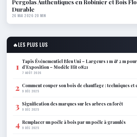
Pergolas Authentiques en Robinier et Bois Flo
Durable
26 MAI 2026
·
20 MIN
🔥
LES PLUS LUS
Tapis Événementiel Bleu Uni – Largeurs 1 m & 2 m pou
1
d’Exposition – Modèle Hit 0821
7 AOÛT 2026
Comment couper son bois de chauffage : techniques et 
2
9 DÉC 2025
Signification des marques sur les arbres en forêt
3
9 DÉC 2025
Remplacer un poêle à bois par un poêle à granulés
4
9 DÉC 2025