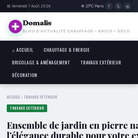
📅 Vendredi 7 Août 2026
☀ 21°C Paris
f
𝕏
◎
Domalis
BLOG D'ACTUALITÉ CHAUFFAGE – BRICO – DÉCO
⌂ ACCUEIL
CHAUFFAGE & ENERGIE
BRICOLAGE & AMÉNAGEMENT
TRAVAUX EXTÉRIEUR
DÉCORATION
ACCUEIL
›
TRAVAUX EXTÉRIEUR
TRAVAUX EXTÉRIEUR
Ensemble de jardin en pierre 
l’élégance durable pour votre e