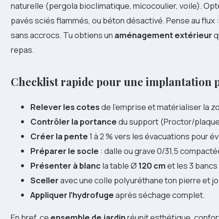
naturelle (pergola bioclimatique, micocoulier, voile). Opte
pavés sciés flammés, ou béton désactivé. Pense au flux : l
sans accrocs. Tu obtiens un
aménagement extérieur
q
repas.
Checklist rapide pour une implantation 
Relever les cotes
de l’emprise et matérialiser la z
Contrôler la portance
du support (Proctor/plaques
Créer la pente
1 à 2 % vers les évacuations pour évi
Préparer le socle
: dalle ou grave 0/31,5 compacté
Présenter à blanc
la table Ø
120 cm
et les 3 bancs
Sceller
avec une colle polyuréthane ton pierre et j
Appliquer l’hydrofuge
après séchage complet.
En bref, ce
ensemble de jardin
réunit esthétique, confor