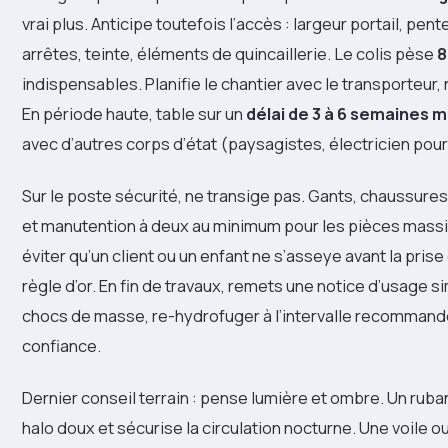
vrai plus. Anticipe toutefois l’accès : largeur portail, pen
arrêtes, teinte, éléments de quincaillerie. Le colis pèse
8
indispensables. Planifie le chantier avec le transporteur
En période haute, table sur un
délai de 3 à 6 semaines 
avec d’autres corps d’état (paysagistes, électricien pour 
Sur le poste sécurité, ne transige pas. Gants, chaussure
et manutention à deux au minimum pour les pièces massiv
éviter qu’un client ou un enfant ne s’asseye avant la prise
règle d’or. En fin de travaux, remets une notice d’usage si
chocs de masse, re-hydrofuger à l’intervalle recommandé.
confiance.
Dernier conseil terrain : pense lumière et ombre. Un ruba
halo doux et sécurise la circulation nocturne. Une voile 