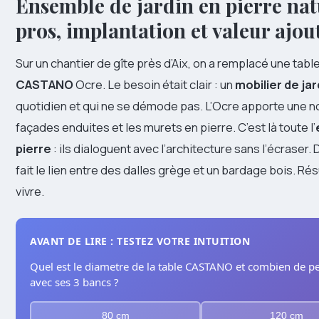
Ensemble de jardin en pierre na
pros, implantation et valeur ajou
Sur un chantier de gîte près d’Aix, on a remplacé une tabl
CASTANO
Ocre. Le besoin était clair : un
mobilier de jar
quotidien et qui ne se démode pas. L’Ocre apporte une n
façades enduites et les murets en pierre. C’est là toute l’
pierre
: ils dialoguent avec l’architecture sans l’écraser
fait le lien entre des dalles grège et un bardage bois. Rés
vivre.
AVANT DE LIRE : TESTEZ VOTRE INTUITION
Quel est le diametre de la table CASTANO et combien de pe
avec ses 3 bancs ?
80 cm
120 cm