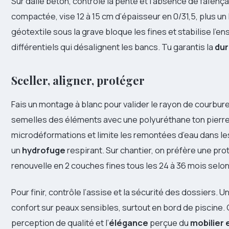
Sur dalle béton, contrôle la pente et l’absence de faïençag
compactée, vise 12 à 15 cm d’épaisseur en 0/31,5, plus un l
géotextile sous la grave bloque les fines et stabilise l
différentiels qui désalignent les bancs. Tu garantis la
dur
Sceller, aligner, protéger
Fais un montage à blanc pour valider le rayon de courbure 
semelles des éléments avec une polyuréthane ton pierr
microdéformations et limite les remontées d’eau dans le
un
hydrofuge
respirant. Sur chantier, on préfère une prot
renouvelle en 2 couches fines tous les 24 à 36 mois selon 
Pour finir, contrôle l’assise et la sécurité des dossiers.
confort sur peaux sensibles, surtout en bord de piscine. C
perception de qualité et l’
élégance
perçue du
mobilier 