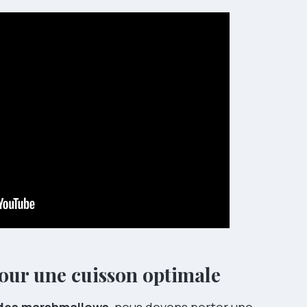
pour une cuisson optimale
 des marshmallows
, nous devons porter une