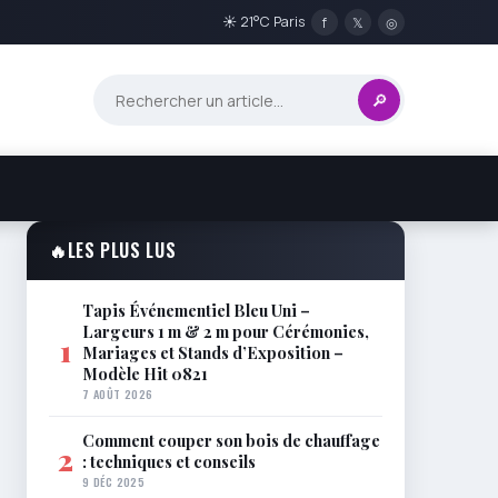
☀ 21°C Paris
f
𝕏
◎
🔎
🔥
LES PLUS LUS
Tapis Événementiel Bleu Uni –
Largeurs 1 m & 2 m pour Cérémonies,
1
Mariages et Stands d’Exposition –
Modèle Hit 0821
7 AOÛT 2026
Comment couper son bois de chauffage
2
: techniques et conseils
9 DÉC 2025