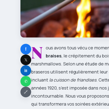
N
ous avons tous vécu ce momen
f
braises
, le crépitement du bois
𝕏
marshmallows. Selon une étude de ma
in
braseros utilisent régulièrement le
incluant
la cuisson de friandises
. Cett
✆
années 1920, s’est imposée dans nos j
🔗
incontournable. Nous vous proposons 
qui transformera vos soirées extérie