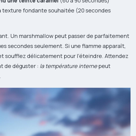
end une teinte caramel
(60 à 90 secondes)
t la texture fondante souhaitée (20 secondes
tant. Un marshmallow peut passer de parfaitement
ues secondes seulement. Si une flamme apparaît,
t soufflez délicatement pour l’éteindre. Attendez
nt de déguster :
la température interne
peut
.