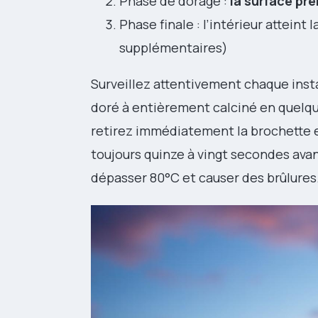
Phase de dorage :
la surface pr
Phase finale : l’intérieur attein
supplémentaires)
Surveillez attentivement chaque ins
doré à entièrement calciné en quelq
retirez immédiatement la brochette e
toujours quinze à vingt secondes ava
dépasser 80°C et causer des brûlures