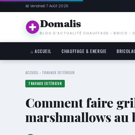
📅 Vendredi 7 Août 2026
Domalis
BLOG D'ACTUALITÉ CHAUFFAGE – BRICO – 
⌂ ACCUEIL
CHAUFFAGE & ENERGIE
BRICOLA
ACCUEIL
›
TRAVAUX EXTÉRIEUR
TRAVAUX EXTÉRIEUR
Comment faire gril
marshmallows au br