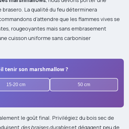
re brasero. La qualité du feu déterminera
recommandons d’attendre que les flammes vives se
ntes, rougeoyantes mais sans embrasement
une cuisson uniforme sans carboniser
-il tenir son marshmallow ?
15-20 cm
50 cm
lement le goût final. Privilégiez du bois sec de
roduisent
des braises durables
et dégagent peu de