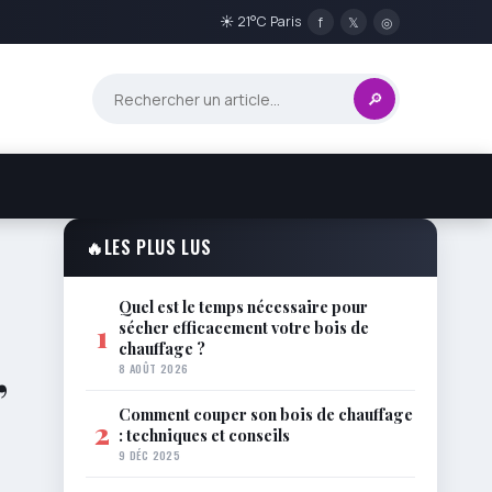
☀ 21°C Paris
f
𝕏
◎
🔎
🔥
LES PLUS LUS
Quel est le temps nécessaire pour
sécher efficacement votre bois de
1
chauffage ?
,
8 AOÛT 2026
Comment couper son bois de chauffage
2
: techniques et conseils
9 DÉC 2025