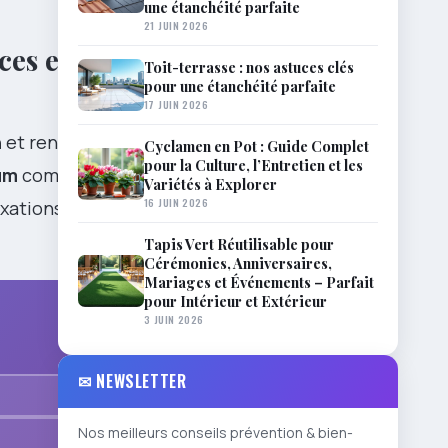
une étanchéité parfaite
21 JUIN 2026
ces et
Toit-terrasse : nos astuces clés
pour une étanchéité parfaite
17 JUIN 2026
n
et rendu
Cyclamen en Pot : Guide Complet
pour la Culture, l’Entretien et les
um
combine
Variétés à Explorer
16 JUIN 2026
xations,
Tapis Vert Réutilisable pour
Cérémonies, Anniversaires,
Mariages et Événements – Parfait
pour Intérieur et Extérieur
3 JUIN 2026
✉ NEWSLETTER
Nos meilleurs conseils prévention & bien-