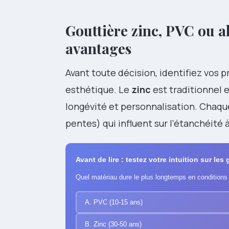
Gouttière zinc, PVC ou a
avantages
Avant toute décision, identifiez vos pr
esthétique. Le
zinc
est traditionnel e
longévité et personnalisation. Chaqu
pentes) qui influent sur l’étanchéité 
Avant de lire : testez votre intuition sur les
Quel matériau dure le plus longtemps en conditions
A. PVC (10-15 ans)
B. Zinc (30-50 ans)