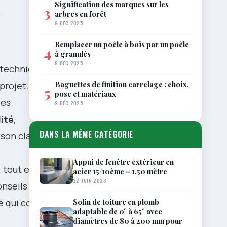
Signification des marques sur les
3
arbres en forêt
9 DÉC 2025
Remplacer un poêle à bois par un poêle
4
à granulés
9 DÉC 2025
x technique
Baguettes de finition carrelage : choix,
projet. À
5
pose et matériaux
les
9 DÉC 2025
lité
,
DANS LA MÊME CATÉGORIE
son claire et
Appui de fenêtre extérieur en
, tout en
acier 15/10ème – 1,50 mètre
22 JUIN 2026
onseils
e qui confie
Solin de toiture en plomb
adaptable de 0° à 65° avec
diamètres de 80 à 200 mm pour