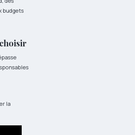
d, des
ux budgets
choisir
dépasse
responsables
er la