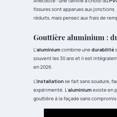
Anecdote : une famille a choisi du
PV
fissures sont apparues aux jonctions. 
réduits, mais pensez aux frais de r
Gouttière aluminium : dur
L’
aluminium
combine une
durabilité
s
souvent les 30 ans et il est intégral
en 2026.
L’
installation
se fait sans soudure, fa
expérimenté. L’
aluminium
existe en p
gouttière à la façade sans compromis