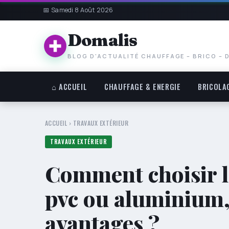
📅 Samedi 8 Août 2026
Domalis
BLOG D'ACTUALITÉ CHAUFFAGE – BRICO – 
⌂ ACCUEIL
CHAUFFAGE & ENERGIE
BRICOLA
ACCUEIL
›
TRAVAUX EXTÉRIEUR
TRAVAUX EXTÉRIEUR
Comment choisir la
pvc ou aluminium, 
avantages ?