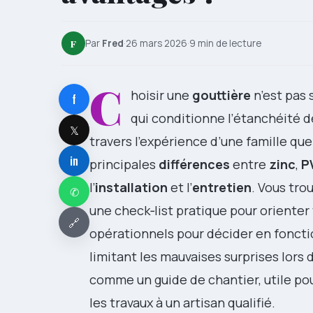
F
Par
Fred
·
26 mars 2026
·
9 min de lecture
C
hoisir une
gouttière
n’est pas 
f
qui conditionne l’étanchéité de
𝕏
travers l’expérience d’une famille que
in
principales
différences
entre
zinc
,
P
l’
installation
et l’
entretien
. Vous tro
✆
une check‑list pratique pour orienter
🔗
opérationnels pour décider en fonctio
limitant les mauvaises surprises lors
comme un guide de chantier, utile pou
les travaux à un artisan qualifié.