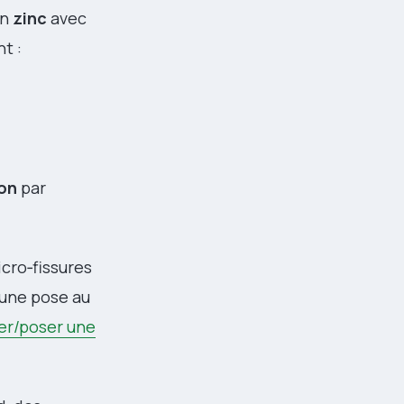
en
zinc
avec
t :
ion
par
icro‑fissures
 une pose au
er/poser une