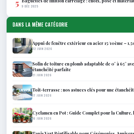
Baguettes de finition carrelage : choix, pose et matéria
5
9 DÉC 2025
DANS LA MÊME CATÉGORIE
Appui de fenêtre extérieur en acier 15/10ème – 1,
22 JUIN 2026
Solin de toiture en plomb adaptable de 0° à 65° a
étanchéité parfaite
21 JUIN 2026
Toit-terrasse : nos astuces clés pour une étanchéit
17 JUIN 2026
Cyclamen en Pot : Guide Complet pour la Culture, l
16 JUIN 2026
Tapis Vert Réutilisable pour Cérémonies, Anniver