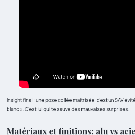
Insight final : une pose collée maîtrisée, c’est un SAV évit
blanc ». C’est lui qui te sauve des mauvaises surprises.
Matériaux et finitions : alu vs aci