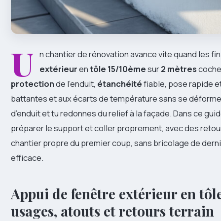
U
n chantier de rénovation avance vite quand les fini
extérieur
en
tôle
15/10ème
sur
2 mètres
coche 
protection
de l’enduit,
étanchéité
fiable, pose rapide et 
battantes et aux écarts de température sans se déformer
d’enduit et tu redonnes du relief à la façade. Dans ce gui
préparer le support et coller proprement, avec des retou
chantier propre du premier coup, sans bricolage de derni
efficace.
Appui de fenêtre extérieur en tôle
usages, atouts et retours terrain