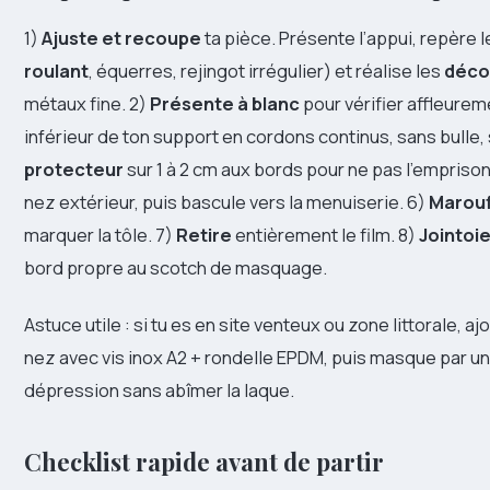
1)
Ajuste et recoupe
ta pièce. Présente l’appui, repère 
roulant
, équerres, rejingot irrégulier) et réalise les
déco
métaux fine. 2)
Présente à blanc
pour vérifier affleurem
inférieur de ton support en cordons continus, sans bulle, 
protecteur
sur 1 à 2 cm aux bords pour ne pas l’emprison
nez extérieur, puis bascule vers la menuiserie. 6)
Marouf
marquer la tôle. 7)
Retire
entièrement le film. 8)
Jointoi
bord propre au scotch de masquage.
Astuce utile : si tu es en site venteux ou zone littorale, a
nez avec vis inox A2 + rondelle EPDM, puis masque par un
dépression sans abîmer la laque.
Checklist rapide avant de partir