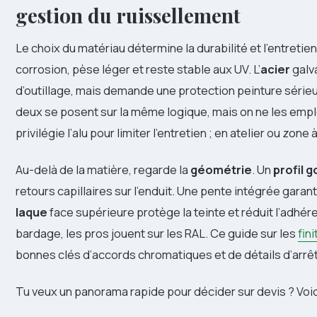
gestion du ruissellement
Le choix du matériau détermine la durabilité et l’entretien.
corrosion, pèse léger et reste stable aux UV. L’
acier
galv
d’outillage, mais demande une protection peinture sérieu
deux se posent sur la même logique, mais on ne les emplo
privilégie l’alu pour limiter l’entretien ; en atelier ou zone à
Au-delà de la matière, regarde la
géométrie
. Un
profil 
retours capillaires sur l’enduit. Une pente intégrée garantit
laque
face supérieure protège la teinte et réduit l’adhére
bardage, les pros jouent sur les RAL. Ce guide sur les
fin
bonnes clés d’accords chromatiques et de détails d’arrêt
Tu veux un panorama rapide pour décider sur devis ? Voic