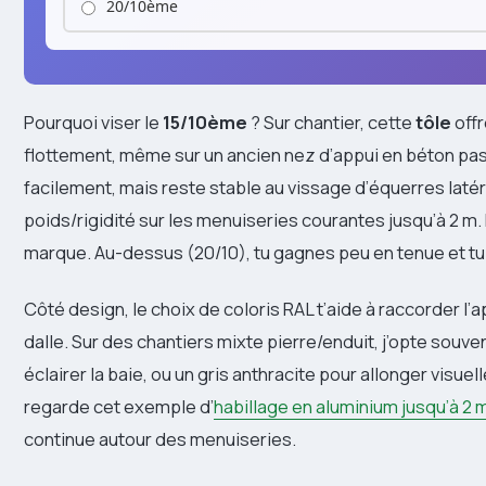
20/10ème
Pourquoi viser le
15/10ème
? Sur chantier, cette
tôle
offr
flottement, même sur un ancien nez d’appui en béton pas
facilement, mais reste stable au vissage d’équerres laté
poids/rigidité sur les menuiseries courantes jusqu’à 2 m.
marque. Au-dessus (20/10), tu gagnes peu en tenue et tu 
Côté design, le choix de coloris RAL t’aide à raccorder l’
dalle. Sur des chantiers mixte pierre/enduit, j’opte souv
éclairer la baie, ou un gris anthracite pour allonger visue
regarde cet exemple d’
habillage en aluminium jusqu’à 2 
continue autour des menuiseries.