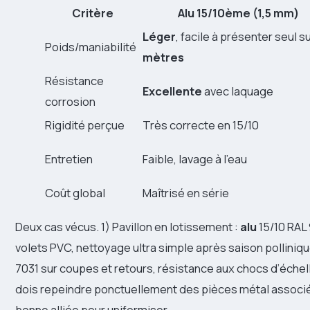
Critère
Alu 15/10ème (1,5 mm)
Léger
, facile à présenter seul su
Poids/maniabilité
mètres
Résistance
Excellente
avec laquage
corrosion
Rigidité perçue
Très correcte en 15/10
Entretien
Faible, lavage à l’eau
Coût global
Maîtrisé en série
Deux cas vécus. 1) Pavillon en lotissement :
alu
15/10 RAL
volets PVC, nettoyage ultra simple après saison pollinique.
7031 sur coupes et retours, résistance aux chocs d’échelle
dois repeindre ponctuellement des pièces métal associé
bonne alliée pour uniformiser.