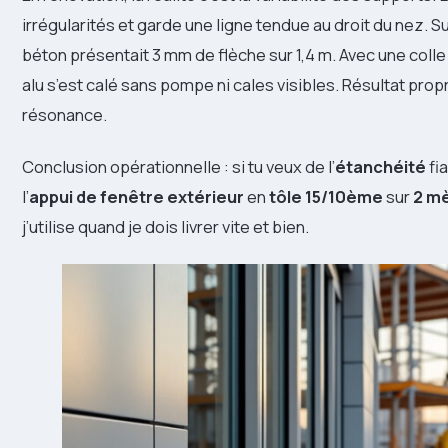
irrégularités et garde une ligne tendue au droit du nez. S
béton présentait 3 mm de flèche sur 1,4 m. Avec une colle
alu s’est calé sans pompe ni cales visibles. Résultat propre
résonance.
Conclusion opérationnelle : si tu veux de l’
étanchéité
fia
l’
appui de fenêtre extérieur
en
tôle
15/10ème
sur
2 m
j’utilise quand je dois livrer vite et bien.