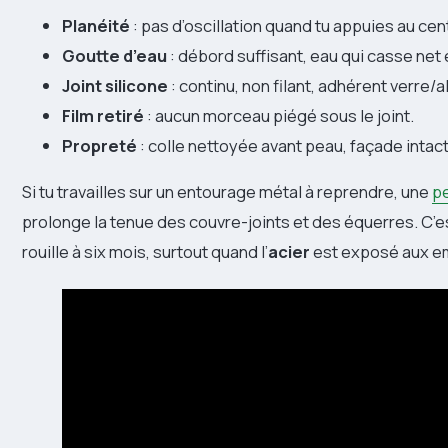
Planéité
: pas d’oscillation quand tu appuies au cen
Goutte d’eau
: débord suffisant, eau qui casse net
Joint silicone
: continu, non filant, adhérent verre/al
Film retiré
: aucun morceau piégé sous le joint.
Propreté
: colle nettoyée avant peau, façade intac
Si tu travailles sur un entourage métal à reprendre, une
pe
prolonge la tenue des couvre-joints et des équerres. C’es
rouille à six mois, surtout quand l’
acier
est exposé aux e