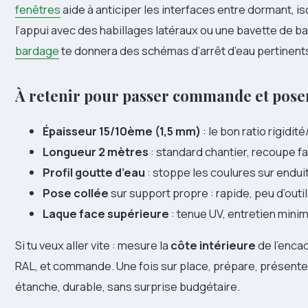
fenêtres
aide à anticiper les interfaces entre dormant, iso
l’appui avec des habillages latéraux ou une bavette de bar
bardage
te donnera des schémas d’arrêt d’eau pertinent
À retenir pour passer commande et poser
Épaisseur 15/10ème (1,5 mm)
: le bon ratio rigidit
Longueur 2 mètres
: standard chantier, recoupe fa
Profil goutte d’eau
: stoppe les coulures sur endui
Pose collée
sur support propre : rapide, peu d’outil
Laque face supérieure
: tenue UV, entretien minim
Si tu veux aller vite : mesure la
côte intérieure
de l’encad
RAL, et commande. Une fois sur place, prépare, présente, c
étanche, durable, sans surprise budgétaire.