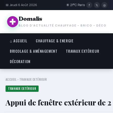
📅 Jeudi 6 Août 2026
☀ 21°C Paris
f
𝕏
◎
Domalis
BLOG D'ACTUALITÉ CHAUFFAGE – BRICO – DÉCO
⌂ ACCUEIL
CHAUFFAGE & ENERGIE
BRICOLAGE & AMÉNAGEMENT
TRAVAUX EXTÉRIEUR
DÉCORATION
ACCUEIL
›
TRAVAUX EXTÉRIEUR
TRAVAUX EXTÉRIEUR
Appui de fenêtre extérieur de 2