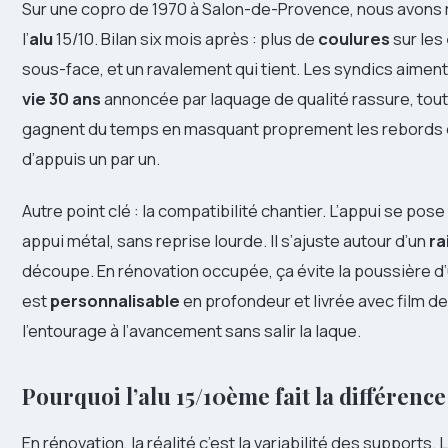
Sur une copro de 1970 à Salon-de-Provence, nous avons 
l’
alu
15/10. Bilan six mois après : plus de
coulures
sur les
sous-face, et un ravalement qui tient. Les syndics aiment l
vie 30 ans
annoncée par laquage de qualité rassure, tout
gagnent du temps en masquant proprement les rebords dé
d’appuis un par un.
Autre point clé : la compatibilité chantier. L’appui se pose
appui métal, sans reprise lourde. Il s’ajuste autour d’un
ra
découpe. En rénovation occupée, ça évite la poussière d’u
est
personnalisable
en profondeur et livrée avec film de
l’entourage à l’avancement sans salir la laque.
Pourquoi l’alu 15/10ème fait la différenc
En rénovation, la réalité c’est la variabilité des supports. 