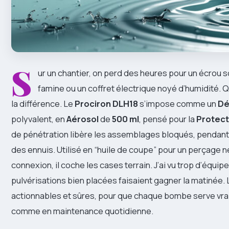
S
ur un chantier, on perd des heures pour un écrou so
famine ou un coffret électrique noyé d’humidité. Qu
la différence. Le
Prociron DLH18
s’impose comme un
Dé
polyvalent, en
Aérosol
de
500 ml
, pensé pour la
Protect
de pénétration libère les assemblages bloqués, pendant
des ennuis. Utilisé en “huile de coupe” pour un perçage 
connexion, il coche les cases terrain. J’ai vu trop d’équipe
pulvérisations bien placées faisaient gagner la matinée. 
actionnables et sûres, pour que chaque bombe serve vrai
comme en maintenance quotidienne.