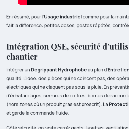
En résumé, pour l’
Usage industriel
comme pour la mainte
fait la différence: petites doses, gestes répétés, contrôl
Intégration QSE, sécurité d’utili
chantier
Intégrer un
Dégrippant
Hydrophobe
au plan d’
Entretie
qualité. L’idée: des pièces qui ne coincent pas, des opé
électriques qui ne claquent pas sous la pluie. En préventi
d’échafaudages, serrures de coffres, bornes de raccor
(hors zones où un produit gras est proscrit). La
Protect
et garde la commande fluide.
Côté sécurité, on reste carré: gants, lunettes, ventilatio