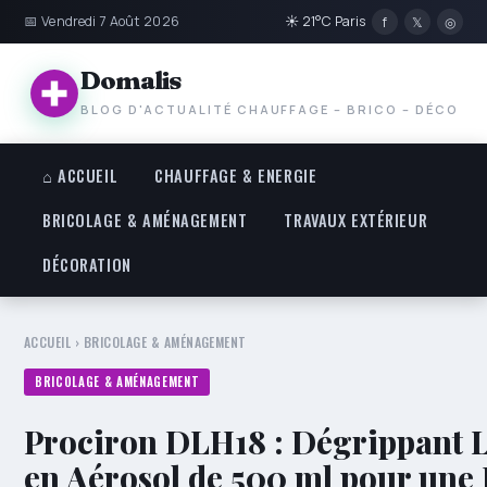
📅 Vendredi 7 Août 2026
☀ 21°C Paris
f
𝕏
◎
Domalis
BLOG D'ACTUALITÉ CHAUFFAGE – BRICO – DÉCO
⌂ ACCUEIL
CHAUFFAGE & ENERGIE
BRICOLAGE & AMÉNAGEMENT
TRAVAUX EXTÉRIEUR
DÉCORATION
ACCUEIL
›
BRICOLAGE & AMÉNAGEMENT
BRICOLAGE & AMÉNAGEMENT
Prociron DLH18 : Dégrippant 
en Aérosol de 500 ml pour une